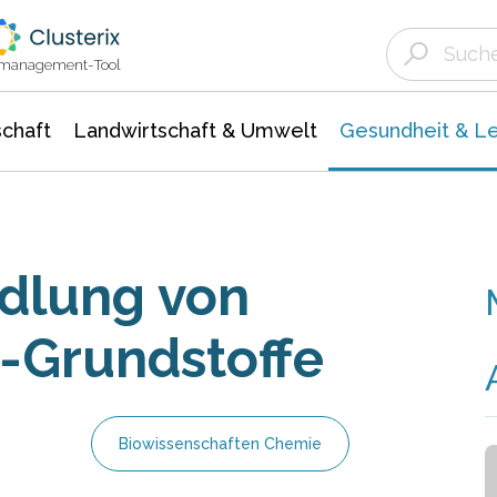
Landwirtschaft & Umwelt
Gesundheit &
Agrar- Forstwissenschaften
Biowissenschafte
Unternehmensmeldungen
Ökologie Umwelt- Naturschutz
ktmanagement-Tool
chaft
Landwirtschaft & Umwelt
Gesundheit & L
dlung von
-Grundstoffe
Biowissenschaften Chemie