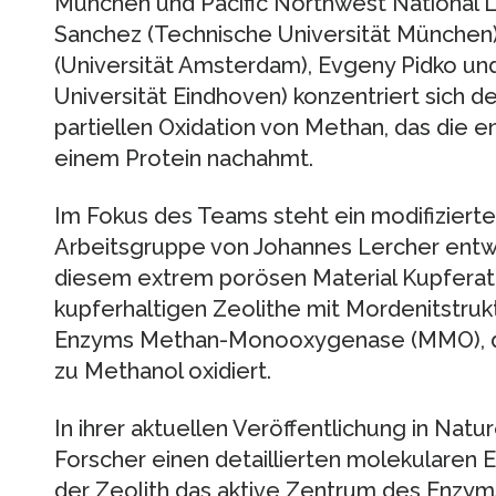
München und Pacific Northwest National L
Sanchez (Technische Universität München
(Universität Amsterdam), Evgeny Pidko un
Universität Eindhoven) konzentriert sich de
partiellen Oxidation von Methan, das die
einem Protein nachahmt.
Im Fokus des Teams steht ein modifizierte
Arbeitsgruppe von Johannes Lercher entwi
diesem extrem porösen Material Kupfera
kupferhaltigen Zeolithe mit Mordenitstrukt
Enzyms Methan-Monooxygenase (MMO), das
zu Methanol oxidiert.
In ihrer aktuellen Veröffentlichung in Na
Forscher einen detaillierten molekularen Ei
der Zeolith das aktive Zentrum des Enzyms 