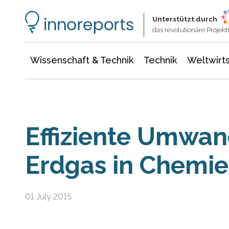
Wissenschaft & Technik
Informationstechnologie
Energie & Elektrotechnik
Unterstützt durch
das revolutionäre Proje
Wissenschaft & Technik
Technik
Weltwirts
Effiziente Umwan
Erdgas in Chemie
01 July 2015