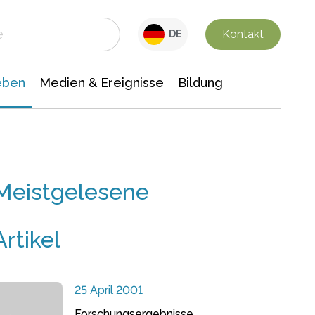
 Leben
Medien & Ereignisse
Interdisziplinäre Forschung
Veranstaltungsnachrichten
n Chemie
Gesellschaftswissenschaften
Kontakt
DE
eben
Medien & Ereignisse
Bildung
Meistgelesene
Artikel
25 April 2001
Forschungsergebnisse