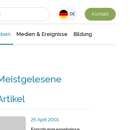
 Leben
Medien & Ereignisse
Interdisziplinäre Forschung
Veranstaltungsnachrichten
n Chemie
Gesellschaftswissenschaften
Kontakt
DE
eben
Medien & Ereignisse
Bildung
Meistgelesene
Artikel
25 April 2001
Forschungsergebnisse