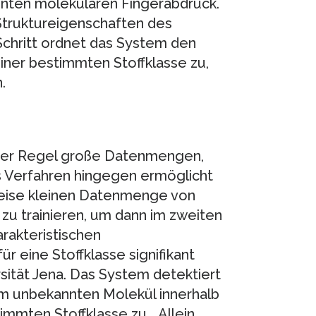
nten molekularen Fingerabdruck.
 Struktureigenschaften des
chritt ordnet das System den
iner bestimmten Stoffklasse zu,
.
 der Regel große Datenmengen,
s Verfahren hingegen ermöglicht
sweise kleinen Datenmenge von
u trainieren, um dann im zweiten
arakteristischen
r eine Stoffklasse signifikant
ersität Jena. Das System detektiert
em unbekannten Molekül innerhalb
mmten Stoffklasse zu. „Allein