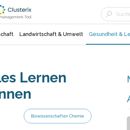
Landwirtschaft & Umwelt
Gesundheit &
Agrar- Forstwissenschaften
Biowissenschafte
Unternehmensmeldungen
Ökologie Umwelt- Naturschutz
ktmanagement-Tool
chaft
Landwirtschaft & Umwelt
Gesundheit & L
les Lernen
ennen
Biowissenschaften Chemie