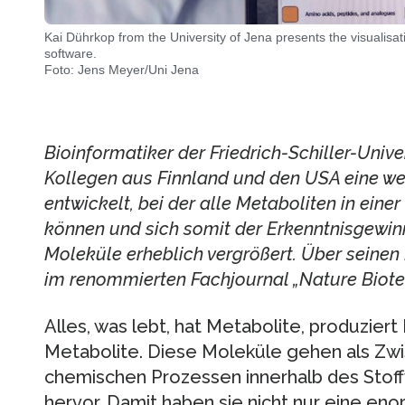
Kai Dührkop from the University of Jena presents the visualis
software.
Foto: Jens Meyer/Uni Jena
Bioinformatiker der Friedrich-Schiller-Uni
Kollegen aus Finnland und den USA eine we
entwickelt, bei der alle Metaboliten in eine
können und sich somit der Erkenntnisgewin
Moleküle erheblich vergrößert. Über seinen 
im renommierten Fachjournal „Nature Biote
Alles, was lebt, hat Metabolite, produzier
Metabolite. Diese Moleküle gehen als Zw
chemischen Prozessen innerhalb des Stof
hervor. Damit haben sie nicht nur eine e