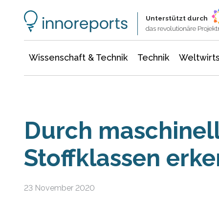
Wissenschaft & Technik
Informationstechnologie
Energie & Elektrotechnik
Unterstützt durch
das revolutionäre Proje
Wissenschaft & Technik
Technik
Weltwirts
Durch maschinel
Stoffklassen erk
23 November 2020