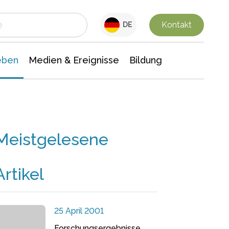
 Leben
Medien & Ereignisse
Interdisziplinäre Forschung
Veranstaltungsnachrichten
n Chemie
Gesellschaftswissenschaften
Kontakt
DE
eben
Medien & Ereignisse
Bildung
Meistgelesene
Artikel
25 April 2001
Forschungsergebnisse