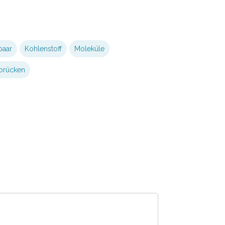
paar
Kohlenstoff
Moleküle
brücken