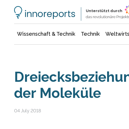
Wissenschaft & Technik
Informationstechnologie
Energie & Elektrotechnik
Unterstützt durch
das revolutionäre Proje
Wissenschaft & Technik
Technik
Weltwirts
Dreiecksbeziehun
der Moleküle
04 July 2018