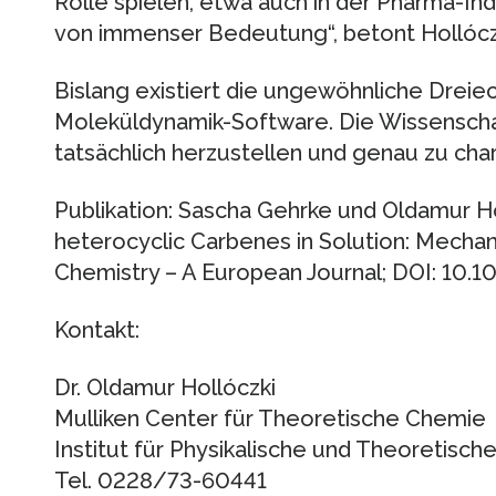
Rolle spielen, etwa auch in der Pharma-Indu
von immenser Bedeutung“, betont Hollócz
Bislang existiert die ungewöhnliche Dreiec
Moleküldynamik-Software. Die Wissenschaf
tatsächlich herzustellen und genau zu char
Publikation: Sascha Gehrke und Oldamur H
heterocyclic Carbenes in Solution: Mechan
Chemistry – A European Journal; DOI: 10
Kontakt:
Dr. Oldamur Hollóczki
Mulliken Center für Theoretische Chemie
Institut für Physikalische und Theoretisc
Tel. 0228/73-60441