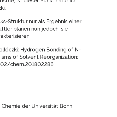
strie, ist dieser Punkt natürlich
ki.
ks-Struktur nur als Ergebnis einer
tler planen nun jedoch, sie
akterisieren.
ollóczki: Hydrogen Bonding of N-
isms of Solvent Reorganization;
.1002/chem.201802286
he Chemie der Universität Bonn