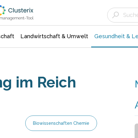
Landwirtschaft & Umwelt
Gesundheit &
Agrar- Forstwissenschaften
Biowissenschafte
Unternehmensmeldungen
Ökologie Umwelt- Naturschutz
ktmanagement-Tool
chaft
Landwirtschaft & Umwelt
Gesundheit & L
g im Reich
Biowissenschaften Chemie