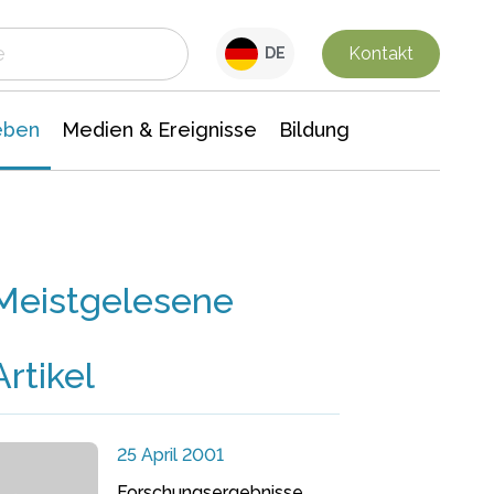
 Leben
Medien & Ereignisse
Interdisziplinäre Forschung
Veranstaltungsnachrichten
n Chemie
Gesellschaftswissenschaften
Kontakt
DE
eben
Medien & Ereignisse
Bildung
Meistgelesene
Artikel
25 April 2001
Forschungsergebnisse