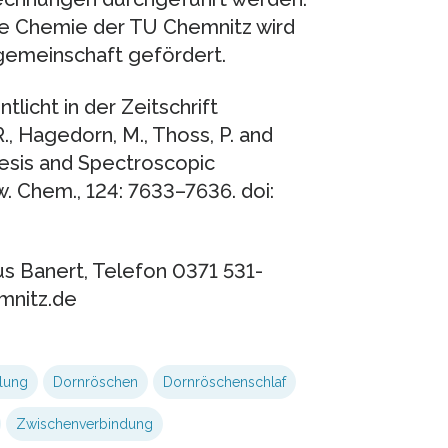
he Chemie der TU Chemnitz wird
gemeinschaft gefördert.
icht in der Zeitschrift
., Hagedorn, M., Thoss, P. and
thesis and Spectroscopic
. Chem., 124: 7633–7636. doi:
aus Banert, Telefon 0371 531-
mnitz.de
lung
Dornröschen
Dornröschenschlaf
Zwischenverbindung