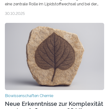
eine zentrale Rolle im Lipidstoffwechsel und bei der
Entgiftung von Zellen spielen. Damit sie ihre Aufgaben
30.10.2025
erfüllen können, müssen zahlreiche Enzyme präzise in
ihr Inneres transportiert werden. Ein Forschungsteam
der Ruhr-Universität Bochum um Prof. Dr. Ralf Erdmann
und Dr. Ismaila Francis Yusuf hat nun einen bislang
unbekannten Qualitätskontrollmechanismus des
peroxisomalen Proteintransports in der Bäckerhefe
Saccharomyces cerevisiae entdeckt, der für die
Funktionsfähigkeit der Organellen entscheidend ist. Die
Studie wurde am 28. Oktober 2025 in der
Fachzeitschrift…
Biowissenschaften Chemie
Neue Erkenntnisse zur Komplexität