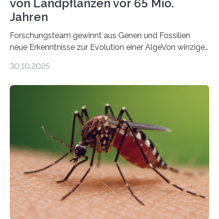
von Landpflanzen vor 65 Mio.
Jahren
Forschungsteam gewinnt aus Genen und Fossilien
neue Erkenntnisse zur Evolution einer AlgeVon winzigen
Moosen über filigrane Farne bis zu riesigen Bäumen –
30.10.2025
Landpflanzen zählen zu den komplexesten
fotosynthetischen Organismen der Erde. Ihre
Geschichte beginnt jedoch eher unscheinbar: bei
Grünalgen, die vor Hunderten von Millionen Jahren
lebten. Unter den Vorfahren sticht eine Gruppe heraus,
die noch heute in der Natur vorkommt: die
Süßwasseralge Coleochaetophyceae. Einige Arten
dieser Gruppe bilden aus Zellfäden dichte Geflechte
mit scheibenförmiger Gestalt. Was auffällig ist: Die
nächsten…