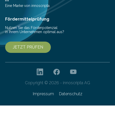
Pestizide sind äußerst wichtig, um die globale
Eine Marke von innoscripta
Ernährung zu sichern. Ohne sie besteht die weltweite
Gefahr erheblicher…
Fördermittelprüfung
Nutzen Sie das Förderpotenzial
in Ihrem Unternehmen optimal aus?
JETZT PRÜFEN
Copyright © 2026 - innoscripta AG
Impressum
Datenschutz