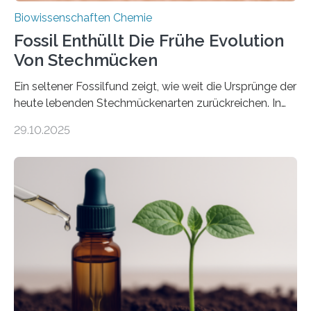
Biowissenschaften Chemie
Fossil Enthüllt Die Frühe Evolution
Von Stechmücken
Ein seltener Fossilfund zeigt, wie weit die Ursprünge der
heute lebenden Stechmückenarten zurückreichen. In
99 Millionen Jahre altem Bernstein entdeckten LMU-
29.10.2025
Forschende die bisher älteste bekannte Stechmücken-
Larve. Das kreidezeitliche Fossil stammt aus der
Region Kachin in Myanmar und hat sich in
ausgezeichnetem Zustand erhalten. Es konnte als neue
Art einer neuen Gattung beschrieben werden und trägt
nun den Namen Cretosabethes primaevus. Dieser erste
fossile Nachweis einer Stechmückenlarve in Bernstein
stellt gleichzeitig den ersten Fossilfund einer
Mückenlarve aus dem Mesozoikum dar, denn…