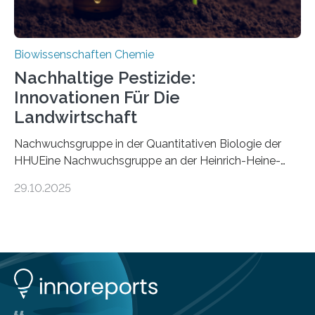
Biowissenschaften Chemie
Nachhaltige Pestizide:
Innovationen Für Die
Landwirtschaft
Nachwuchsgruppe in der Quantitativen Biologie der
HHUEine Nachwuchsgruppe an der Heinrich-Heine-
Universität Düsseldorf (HHU) wird in den kommenden
29.10.2025
fünf Jahren erforschen, wie Bakterien auf
biotechnologischem Weg ein ökologisch verträgliches
Pestizid erzeugen können. Der Wirkstoff stammt dabei
ursprünglich aus einer Pflanze, der Dalmatinischen
Insektenblume. Das Bundesministerium für Forschung,
Technologie und Raumfahrt (BMFTR) fördert das
Projekt im Rahmen der Nationalen
Bioökonomiestrategie mit rund 2,7 Millionen Euro.