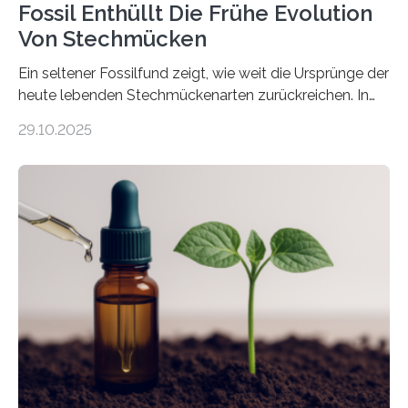
Fossil Enthüllt Die Frühe Evolution
Von Stechmücken
Ein seltener Fossilfund zeigt, wie weit die Ursprünge der
heute lebenden Stechmückenarten zurückreichen. In
99 Millionen Jahre altem Bernstein entdeckten LMU-
29.10.2025
Forschende die bisher älteste bekannte Stechmücken-
Larve. Das kreidezeitliche Fossil stammt aus der
Region Kachin in Myanmar und hat sich in
ausgezeichnetem Zustand erhalten. Es konnte als neue
Art einer neuen Gattung beschrieben werden und trägt
nun den Namen Cretosabethes primaevus. Dieser erste
fossile Nachweis einer Stechmückenlarve in Bernstein
stellt gleichzeitig den ersten Fossilfund einer
Mückenlarve aus dem Mesozoikum dar, denn…