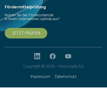
Ernährung zu sichern. Ohne sie besteht die weltweite
Gefahr erheblicher…
Fördermittelprüfung
Nutzen Sie das Förderpotenzial
in Ihrem Unternehmen optimal aus?
JETZT PRÜFEN
Copyright © 2026 - innoscripta AG
Impressum
Datenschutz