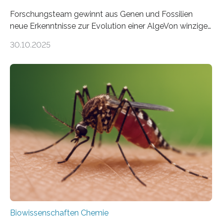
Forschungsteam gewinnt aus Genen und Fossilien
neue Erkenntnisse zur Evolution einer AlgeVon winzigen
Moosen über filigrane Farne bis zu riesigen Bäumen –
30.10.2025
Landpflanzen zählen zu den komplexesten
fotosynthetischen Organismen der Erde. Ihre
Geschichte beginnt jedoch eher unscheinbar: bei
Grünalgen, die vor Hunderten von Millionen Jahren
lebten. Unter den Vorfahren sticht eine Gruppe heraus,
die noch heute in der Natur vorkommt: die
Süßwasseralge Coleochaetophyceae. Einige Arten
dieser Gruppe bilden aus Zellfäden dichte Geflechte
mit scheibenförmiger Gestalt. Was auffällig ist: Die
nächsten…
Biowissenschaften Chemie