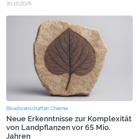
30.10.2025
erfüllen können, müssen zahlreiche Enzyme präzise in
ihr Inneres transportiert werden. Ein Forschungsteam
der Ruhr-Universität Bochum um Prof. Dr. Ralf Erdmann
und Dr. Ismaila Francis Yusuf hat nun einen bislang
unbekannten Qualitätskontrollmechanismus des
peroxisomalen Proteintransports in der Bäckerhefe
Saccharomyces cerevisiae entdeckt, der für die
Funktionsfähigkeit der Organellen entscheidend ist. Die
Studie wurde am 28. Oktober 2025 in der
Fachzeitschrift…
Biowissenschaften Chemie
Neue Erkenntnisse zur Komplexität
von Landpflanzen vor 65 Mio.
Jahren