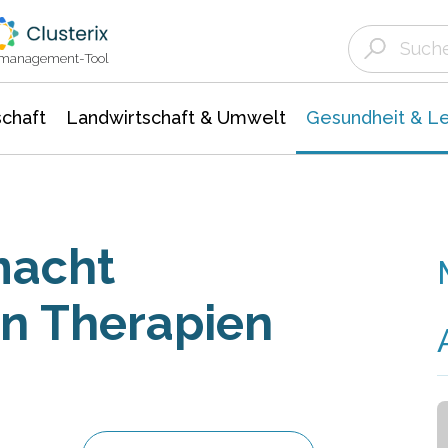
Landwirtschaft & Umwelt
Gesundheit &
Agrar- Forstwissenschaften
Biowissenschafte
Unternehmensmeldungen
Ökologie Umwelt- Naturschutz
ktmanagement-Tool
chaft
Landwirtschaft & Umwelt
Gesundheit & L
macht
n Therapien