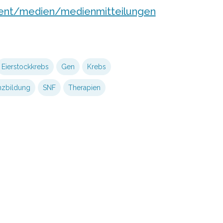
tent/medien/medienmitteilungen
Eierstockkrebs
Gen
Krebs
nzbildung
SNF
Therapien