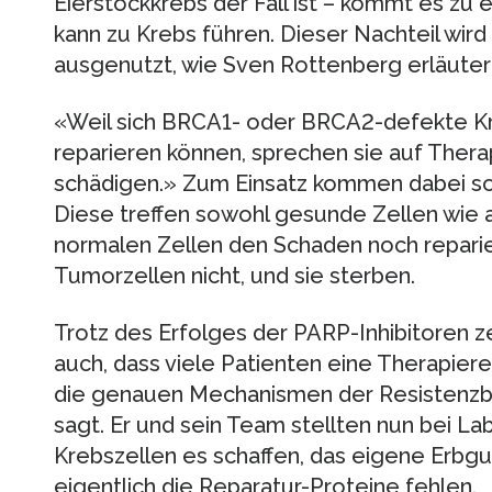
Eierstockkrebs der Fall ist – kommt es zu 
kann zu Krebs führen. Dieser Nachteil wird
ausgenutzt, wie Sven Rottenberg erläuter
«Weil sich BRCA1- oder BRCA2-defekte Kreb
reparieren können, sprechen sie auf Thera
schädigen.» Zum Einsatz kommen dabei so
Diese treffen sowohl gesunde Zellen wie 
normalen Zellen den Schaden noch reparie
Tumorzellen nicht, und sie sterben.
Trotz des Erfolges der PARP-Inhibitoren ze
auch, dass viele Patienten eine Therapieres
die genauen Mechanismen der Resistenzbi
sagt. Er und sein Team stellten nun bei La
Krebszellen es schaffen, das eigene Erbgu
eigentlich die Reparatur-Proteine fehlen.