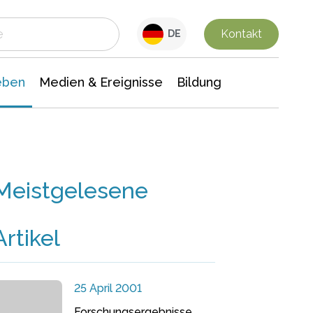
 Leben
Medien & Ereignisse
Interdisziplinäre Forschung
Veranstaltungsnachrichten
n Chemie
Gesellschaftswissenschaften
Kontakt
DE
eben
Medien & Ereignisse
Bildung
Meistgelesene
Artikel
25 April 2001
Forschungsergebnisse