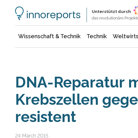
Wissenschaft & Technik
Informationstechnologie
Energie & Elektrotechnik
Unterstützt durch
das revolutionäre Proje
Wissenschaft & Technik
Technik
Weltwirts
DNA-Reparatur 
Krebszellen gege
resistent
24 March 2015