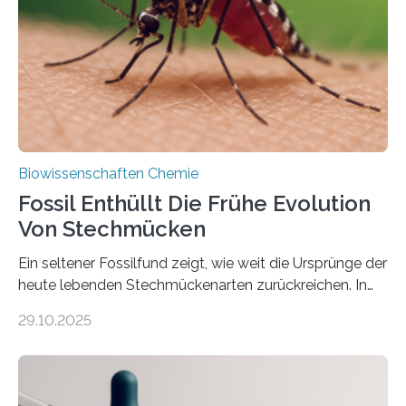
Süßwasseralge Coleochaetophyceae. Einige Arten
dieser Gruppe bilden aus Zellfäden dichte Geflechte
mit scheibenförmiger Gestalt. Was auffällig ist: Die
nächsten…
Biowissenschaften Chemie
Fossil Enthüllt Die Frühe Evolution
Von Stechmücken
Ein seltener Fossilfund zeigt, wie weit die Ursprünge der
heute lebenden Stechmückenarten zurückreichen. In
99 Millionen Jahre altem Bernstein entdeckten LMU-
29.10.2025
Forschende die bisher älteste bekannte Stechmücken-
Larve. Das kreidezeitliche Fossil stammt aus der
Region Kachin in Myanmar und hat sich in
ausgezeichnetem Zustand erhalten. Es konnte als neue