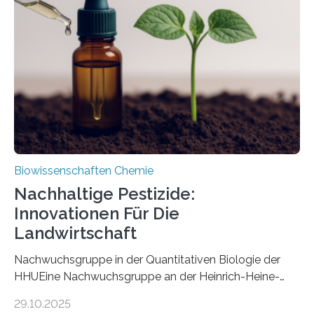
Art einer neuen Gattung beschrieben werden und trägt
nun den Namen Cretosabethes primaevus. Dieser erste
fossile Nachweis einer Stechmückenlarve in Bernstein
stellt gleichzeitig den ersten Fossilfund einer
Mückenlarve aus dem Mesozoikum dar, denn…
Biowissenschaften Chemie
Nachhaltige Pestizide:
Innovationen Für Die
Landwirtschaft
Nachwuchsgruppe in der Quantitativen Biologie der
HHUEine Nachwuchsgruppe an der Heinrich-Heine-
Universität Düsseldorf (HHU) wird in den kommenden
29.10.2025
fünf Jahren erforschen, wie Bakterien auf