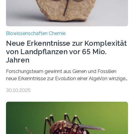
Biowissenschaften Chemie
Neue Erkenntnisse zur Komplexität
von Landpflanzen vor 65 Mio.
Jahren
Forschungsteam gewinnt aus Genen und Fossilien
neue Erkenntnisse zur Evolution einer AlgeVon winzigen
Moosen über filigrane Farne bis zu riesigen Bäumen –
30.10.2025
Landpflanzen zählen zu den komplexesten
fotosynthetischen Organismen der Erde. Ihre
Geschichte beginnt jedoch eher unscheinbar: bei
Grünalgen, die vor Hunderten von Millionen Jahren
lebten. Unter den Vorfahren sticht eine Gruppe heraus,
die noch heute in der Natur vorkommt: die