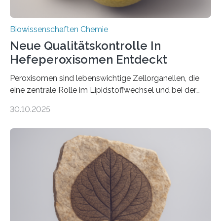
Biowissenschaften Chemie
Neue Qualitätskontrolle In
Hefeperoxisomen Entdeckt
Peroxisomen sind lebenswichtige Zellorganellen, die
eine zentrale Rolle im Lipidstoffwechsel und bei der
Entgiftung von Zellen spielen. Damit sie ihre Aufgaben
30.10.2025
erfüllen können, müssen zahlreiche Enzyme präzise in
ihr Inneres transportiert werden. Ein Forschungsteam
der Ruhr-Universität Bochum um Prof. Dr. Ralf Erdmann
und Dr. Ismaila Francis Yusuf hat nun einen bislang
unbekannten Qualitätskontrollmechanismus des
peroxisomalen Proteintransports in der Bäckerhefe
Saccharomyces cerevisiae entdeckt, der für die
Funktionsfähigkeit der Organellen entscheidend ist. Die
Studie wurde am 28. Oktober 2025 in der
Fachzeitschrift…