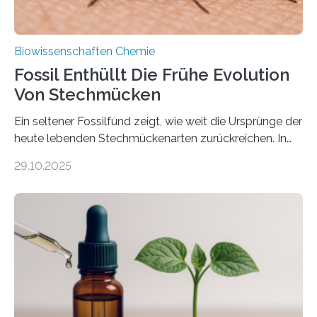
Biowissenschaften Chemie
Fossil Enthüllt Die Frühe Evolution
Von Stechmücken
Ein seltener Fossilfund zeigt, wie weit die Ursprünge der
heute lebenden Stechmückenarten zurückreichen. In
99 Millionen Jahre altem Bernstein entdeckten LMU-
29.10.2025
Forschende die bisher älteste bekannte Stechmücken-
Larve. Das kreidezeitliche Fossil stammt aus der
Region Kachin in Myanmar und hat sich in
ausgezeichnetem Zustand erhalten. Es konnte als neue
Art einer neuen Gattung beschrieben werden und trägt
nun den Namen Cretosabethes primaevus. Dieser erste
fossile Nachweis einer Stechmückenlarve in Bernstein
stellt gleichzeitig den ersten Fossilfund einer
Mückenlarve aus dem Mesozoikum dar, denn…