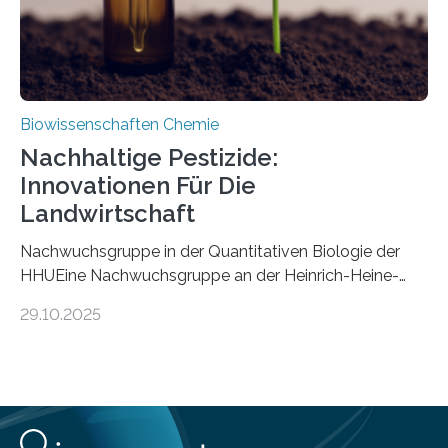
Biowissenschaften Chemie
Nachhaltige Pestizide:
Innovationen Für Die
Landwirtschaft
Nachwuchsgruppe in der Quantitativen Biologie der
HHUEine Nachwuchsgruppe an der Heinrich-Heine-
Universität Düsseldorf (HHU) wird in den kommenden
29.10.2025
fünf Jahren erforschen, wie Bakterien auf
biotechnologischem Weg ein ökologisch verträgliches
Pestizid erzeugen können. Der Wirkstoff stammt dabei
ursprünglich aus einer Pflanze, der Dalmatinischen
Insektenblume. Das Bundesministerium für Forschung,
Technologie und Raumfahrt (BMFTR) fördert das