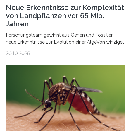
Neue Erkenntnisse zur Komplexität
von Landpflanzen vor 65 Mio.
Jahren
Forschungsteam gewinnt aus Genen und Fossilien
neue Erkenntnisse zur Evolution einer AlgeVon winzigen
Moosen über filigrane Farne bis zu riesigen Bäumen –
30.10.2025
Landpflanzen zählen zu den komplexesten
fotosynthetischen Organismen der Erde. Ihre
Geschichte beginnt jedoch eher unscheinbar: bei
Grünalgen, die vor Hunderten von Millionen Jahren
lebten. Unter den Vorfahren sticht eine Gruppe heraus,
die noch heute in der Natur vorkommt: die
Süßwasseralge Coleochaetophyceae. Einige Arten
dieser Gruppe bilden aus Zellfäden dichte Geflechte
mit scheibenförmiger Gestalt. Was auffällig ist: Die
nächsten…