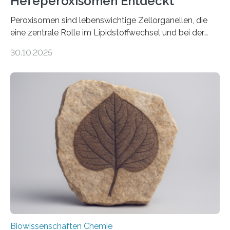
Hefeperoxisomen Entdeckt
Peroxisomen sind lebenswichtige Zellorganellen, die
eine zentrale Rolle im Lipidstoffwechsel und bei der
Entgiftung von Zellen spielen. Damit sie ihre Aufgaben
30.10.2025
erfüllen können, müssen zahlreiche Enzyme präzise in
ihr Inneres transportiert werden. Ein Forschungsteam
der Ruhr-Universität Bochum um Prof. Dr. Ralf Erdmann
und Dr. Ismaila Francis Yusuf hat nun einen bislang
unbekannten Qualitätskontrollmechanismus des
peroxisomalen Proteintransports in der Bäckerhefe
Saccharomyces cerevisiae entdeckt, der für die
Funktionsfähigkeit der Organellen entscheidend ist. Die
Studie wurde am 28. Oktober 2025 in der
Fachzeitschrift…
Biowissenschaften Chemie