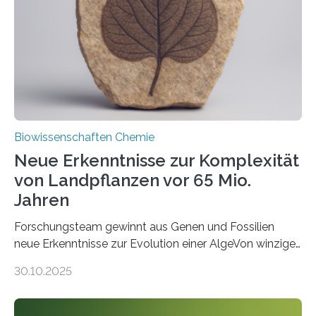
Saccharomyces cerevisiae entdeckt, der für die
Funktionsfähigkeit der Organellen entscheidend ist. Die
Studie wurde am 28. Oktober 2025 in der
Fachzeitschrift…
Biowissenschaften Chemie
Neue Erkenntnisse zur Komplexität
von Landpflanzen vor 65 Mio.
Jahren
Forschungsteam gewinnt aus Genen und Fossilien
neue Erkenntnisse zur Evolution einer AlgeVon winzigen
Moosen über filigrane Farne bis zu riesigen Bäumen –
30.10.2025
Landpflanzen zählen zu den komplexesten
fotosynthetischen Organismen der Erde. Ihre
Geschichte beginnt jedoch eher unscheinbar: bei