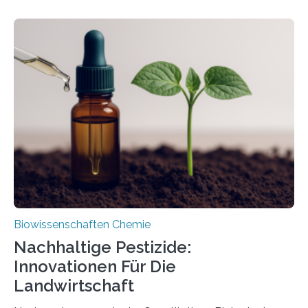
Larve. Das kreidezeitliche Fossil stammt aus der
Region Kachin in Myanmar und hat sich in
ausgezeichnetem Zustand erhalten. Es konnte als neue
Art einer neuen Gattung beschrieben werden und trägt
nun den Namen Cretosabethes primaevus. Dieser erste
fossile Nachweis einer Stechmückenlarve in Bernstein
stellt gleichzeitig den ersten Fossilfund einer
Mückenlarve aus dem Mesozoikum dar, denn…
Biowissenschaften Chemie
Nachhaltige Pestizide:
Innovationen Für Die
Landwirtschaft