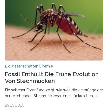
Grünalgen, die vor Hunderten von Millionen Jahren
lebten. Unter den Vorfahren sticht eine Gruppe heraus,
die noch heute in der Natur vorkommt: die
Süßwasseralge Coleochaetophyceae. Einige Arten
dieser Gruppe bilden aus Zellfäden dichte Geflechte
mit scheibenförmiger Gestalt. Was auffällig ist: Die
nächsten…
Biowissenschaften Chemie
Fossil Enthüllt Die Frühe Evolution
Von Stechmücken
Ein seltener Fossilfund zeigt, wie weit die Ursprünge der
heute lebenden Stechmückenarten zurückreichen. In
99 Millionen Jahre altem Bernstein entdeckten LMU-
29.10.2025
Forschende die bisher älteste bekannte Stechmücken-