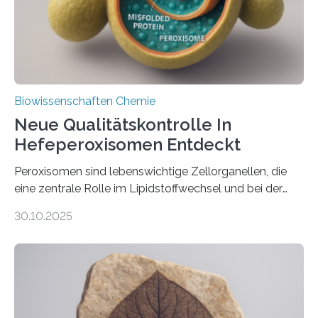
Biowissenschaften Chemie
Neue Qualitätskontrolle In
Hefeperoxisomen Entdeckt
Peroxisomen sind lebenswichtige Zellorganellen, die
eine zentrale Rolle im Lipidstoffwechsel und bei der
Entgiftung von Zellen spielen. Damit sie ihre Aufgaben
30.10.2025
erfüllen können, müssen zahlreiche Enzyme präzise in
ihr Inneres transportiert werden. Ein Forschungsteam
der Ruhr-Universität Bochum um Prof. Dr. Ralf Erdmann
und Dr. Ismaila Francis Yusuf hat nun einen bislang
unbekannten Qualitätskontrollmechanismus des
peroxisomalen Proteintransports in der Bäckerhefe