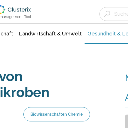
Landwirtschaft & Umwelt
Gesundheit &
Agrar- Forstwissenschaften
Biowissenschafte
Unternehmensmeldungen
Ökologie Umwelt- Naturschutz
ktmanagement-Tool
chaft
Landwirtschaft & Umwelt
Gesundheit & L
 von
ikroben
Biowissenschaften Chemie