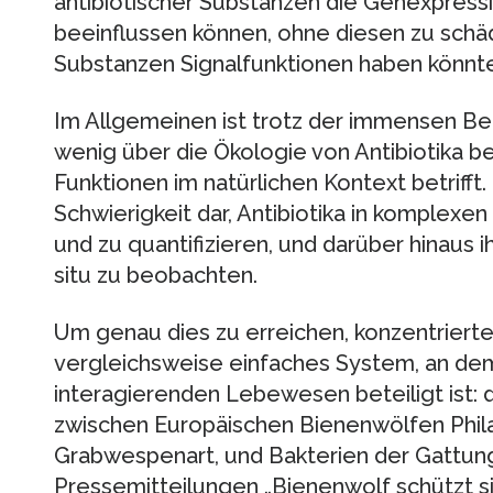
antibiotischer Substanzen die Genexpress
beeinflussen können, ohne diesen zu schäd
Substanzen Signalfunktionen haben könnt
Im Allgemeinen ist trotz der immensen B
wenig über die Ökologie von Antibiotika b
Funktionen im natürlichen Kontext betrifft.
Schwierigkeit dar, Antibiotika in komple
und zu quantifizieren, und darüber hinaus i
situ zu beobachten.
Um genau dies zu erreichen, konzentrierten
vergleichsweise einfaches System, an dem
interagierenden Lebewesen beteiligt ist: d
zwischen Europäischen Bienenwölfen Phila
Grabwespenart, und Bakterien der Gattun
Pressemitteilungen „Bienenwolf schützt sic