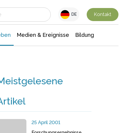
 Leben
Medien & Ereignisse
Interdisziplinäre Forschung
Veranstaltungsnachrichten
n Chemie
Gesellschaftswissenschaften
Kontakt
DE
eben
Medien & Ereignisse
Bildung
Meistgelesene
Artikel
25 April 2001
Forschungsergebnisse