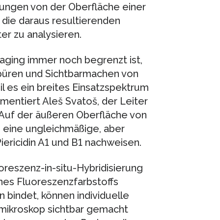
dungen von der Oberfläche einer
 die daraus resultierenden
r zu analysieren.
aging immer noch begrenzt ist,
spüren und Sichtbarmachen von
l es ein breites Einsatzspektrum
mmentiert Aleš Svatoš, der Leiter
Auf der äußeren Oberfläche von
eine ungleichmäßige, aber
iericidin A1 und B1 nachweisen.
reszenz-in-situ-Hybridisierung
nes Fluoreszenzfarbstoffs
 bindet, können individuelle
mikroskop sichtbar gemacht