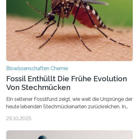
die noch heute in der Natur vorkommt: die
Süßwasseralge Coleochaetophyceae. Einige Arten
dieser Gruppe bilden aus Zellfäden dichte Geflechte
mit scheibenförmiger Gestalt. Was auffällig ist: Die
nächsten…
Biowissenschaften Chemie
Fossil Enthüllt Die Frühe Evolution
Von Stechmücken
Ein seltener Fossilfund zeigt, wie weit die Ursprünge der
heute lebenden Stechmückenarten zurückreichen. In
99 Millionen Jahre altem Bernstein entdeckten LMU-
29.10.2025
Forschende die bisher älteste bekannte Stechmücken-
Larve. Das kreidezeitliche Fossil stammt aus der
Region Kachin in Myanmar und hat sich in