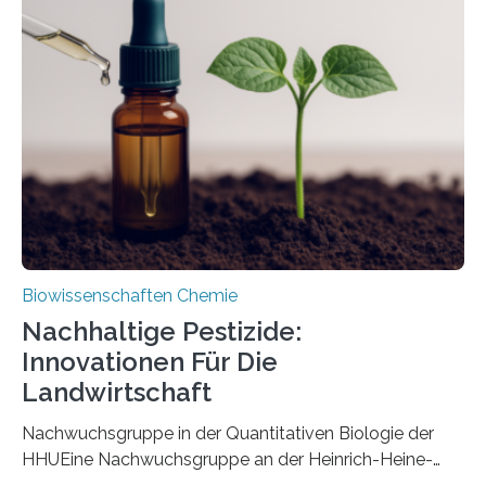
ausgezeichnetem Zustand erhalten. Es konnte als neue
Art einer neuen Gattung beschrieben werden und trägt
nun den Namen Cretosabethes primaevus. Dieser erste
fossile Nachweis einer Stechmückenlarve in Bernstein
stellt gleichzeitig den ersten Fossilfund einer
Mückenlarve aus dem Mesozoikum dar, denn…
Biowissenschaften Chemie
Nachhaltige Pestizide:
Innovationen Für Die
Landwirtschaft
Nachwuchsgruppe in der Quantitativen Biologie der
HHUEine Nachwuchsgruppe an der Heinrich-Heine-
Universität Düsseldorf (HHU) wird in den kommenden