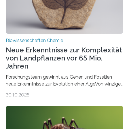
Studie wurde am 28. Oktober 2025 in der
Fachzeitschrift…
Biowissenschaften Chemie
Neue Erkenntnisse zur Komplexität
von Landpflanzen vor 65 Mio.
Jahren
Forschungsteam gewinnt aus Genen und Fossilien
neue Erkenntnisse zur Evolution einer AlgeVon winzigen
Moosen über filigrane Farne bis zu riesigen Bäumen –
30.10.2025
Landpflanzen zählen zu den komplexesten
fotosynthetischen Organismen der Erde. Ihre
Geschichte beginnt jedoch eher unscheinbar: bei
Grünalgen, die vor Hunderten von Millionen Jahren
lebten. Unter den Vorfahren sticht eine Gruppe heraus,