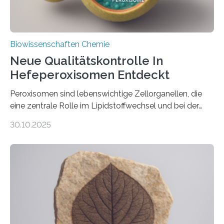
Biowissenschaften Chemie
Neue Qualitätskontrolle In
Hefeperoxisomen Entdeckt
Peroxisomen sind lebenswichtige Zellorganellen, die
eine zentrale Rolle im Lipidstoffwechsel und bei der
Entgiftung von Zellen spielen. Damit sie ihre Aufgaben
30.10.2025
erfüllen können, müssen zahlreiche Enzyme präzise in
ihr Inneres transportiert werden. Ein Forschungsteam
der Ruhr-Universität Bochum um Prof. Dr. Ralf Erdmann
und Dr. Ismaila Francis Yusuf hat nun einen bislang
unbekannten Qualitätskontrollmechanismus des
peroxisomalen Proteintransports in der Bäckerhefe
Saccharomyces cerevisiae entdeckt, der für die
Funktionsfähigkeit der Organellen entscheidend ist. Die