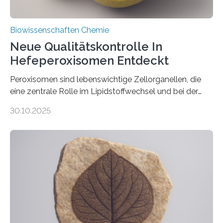
Biowissenschaften Chemie
Neue Qualitätskontrolle In
Hefeperoxisomen Entdeckt
Peroxisomen sind lebenswichtige Zellorganellen, die
eine zentrale Rolle im Lipidstoffwechsel und bei der
Entgiftung von Zellen spielen. Damit sie ihre Aufgaben
30.10.2025
erfüllen können, müssen zahlreiche Enzyme präzise in
ihr Inneres transportiert werden. Ein Forschungsteam
der Ruhr-Universität Bochum um Prof. Dr. Ralf Erdmann
und Dr. Ismaila Francis Yusuf hat nun einen bislang
unbekannten Qualitätskontrollmechanismus des
peroxisomalen Proteintransports in der Bäckerhefe
Saccharomyces cerevisiae entdeckt, der für die
Funktionsfähigkeit der Organellen entscheidend ist. Die
Studie wurde am 28. Oktober 2025 in der
Fachzeitschrift…