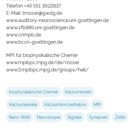
Telefon +49 551 3922837
E-Mail: tmoser@gwdg.de
www.auditory-neuroscience.uni-goettingen.de
www.sfb889.uni-goettingen.de
www.cnmpb.de
www.bccn-goettingen.de
MPI für biophysikalische Chemie
www.mpibpc.mpg.de/de/moser
www3.mpibpc.mpg.de/groups/hell/
biophysikalische Chemie
Kalziumionen
Kalziumkanäle
Kalziumkonzentration
MPI
Nano-Welt
Nanoskopie
Signale
Synapsen
Zelle