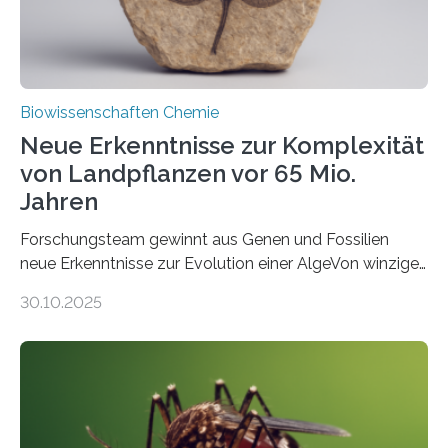
Biowissenschaften Chemie
Neue Erkenntnisse zur Komplexität
von Landpflanzen vor 65 Mio.
Jahren
Forschungsteam gewinnt aus Genen und Fossilien
neue Erkenntnisse zur Evolution einer AlgeVon winzigen
Moosen über filigrane Farne bis zu riesigen Bäumen –
30.10.2025
Landpflanzen zählen zu den komplexesten
fotosynthetischen Organismen der Erde. Ihre
Geschichte beginnt jedoch eher unscheinbar: bei
Grünalgen, die vor Hunderten von Millionen Jahren
lebten. Unter den Vorfahren sticht eine Gruppe heraus,
die noch heute in der Natur vorkommt: die