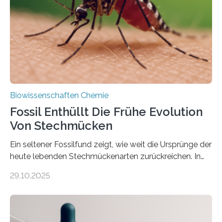
Süßwasseralge Coleochaetophyceae. Einige Arten
dieser Gruppe bilden aus Zellfäden dichte Geflechte
mit scheibenförmiger Gestalt. Was auffällig ist: Die
nächsten…
Biowissenschaften Chemie
Fossil Enthüllt Die Frühe Evolution
Von Stechmücken
Ein seltener Fossilfund zeigt, wie weit die Ursprünge der
heute lebenden Stechmückenarten zurückreichen. In
99 Millionen Jahre altem Bernstein entdeckten LMU-
29.10.2025
Forschende die bisher älteste bekannte Stechmücken-
Larve. Das kreidezeitliche Fossil stammt aus der
Region Kachin in Myanmar und hat sich in
ausgezeichnetem Zustand erhalten. Es konnte als neue