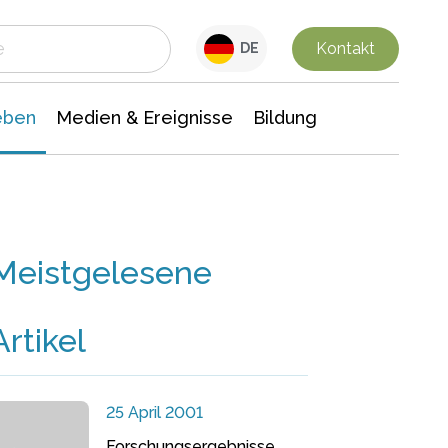
 Leben
Medien & Ereignisse
Interdisziplinäre Forschung
Veranstaltungsnachrichten
n Chemie
Gesellschaftswissenschaften
Kontakt
DE
eben
Medien & Ereignisse
Bildung
Meistgelesene
Artikel
25 April 2001
Forschungsergebnisse