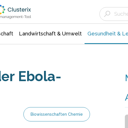
Landwirtschaft & Umwelt
Gesundheit &
Agrar- Forstwissenschaften
Biowissenschafte
Unternehmensmeldungen
Ökologie Umwelt- Naturschutz
ktmanagement-Tool
chaft
Landwirtschaft & Umwelt
Gesundheit & L
er Ebola-
Biowissenschaften Chemie