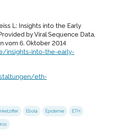
ss L: Insights into the Early
Provided by Viral Sequence Data,
on vom 6. Oktober 2014
e/insights-into-the-early-
staltungen/eth-
nkelziffer
Ebola
Epidemie
ETH
irus