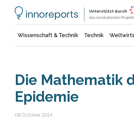
Wissenschaft & Technik
Informationstechnologie
Energie & Elektrotechnik
Unterstützt durch
das revolutionäre Proje
Wissenschaft & Technik
Technik
Weltwirts
Die Mathematik d
Epidemie
08 October 2014