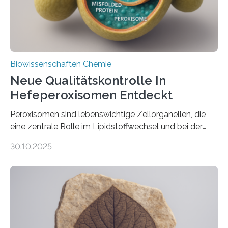
Biowissenschaften Chemie
Neue Qualitätskontrolle In
Hefeperoxisomen Entdeckt
Peroxisomen sind lebenswichtige Zellorganellen, die
eine zentrale Rolle im Lipidstoffwechsel und bei der
Entgiftung von Zellen spielen. Damit sie ihre Aufgaben
30.10.2025
erfüllen können, müssen zahlreiche Enzyme präzise in
ihr Inneres transportiert werden. Ein Forschungsteam
der Ruhr-Universität Bochum um Prof. Dr. Ralf Erdmann
und Dr. Ismaila Francis Yusuf hat nun einen bislang
unbekannten Qualitätskontrollmechanismus des
peroxisomalen Proteintransports in der Bäckerhefe
Saccharomyces cerevisiae entdeckt, der für die