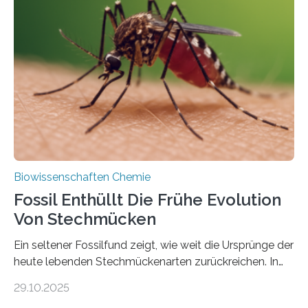
Grünalgen, die vor Hunderten von Millionen Jahren
lebten. Unter den Vorfahren sticht eine Gruppe heraus,
die noch heute in der Natur vorkommt: die
Süßwasseralge Coleochaetophyceae. Einige Arten
dieser Gruppe bilden aus Zellfäden dichte Geflechte
mit scheibenförmiger Gestalt. Was auffällig ist: Die
nächsten…
Biowissenschaften Chemie
Fossil Enthüllt Die Frühe Evolution
Von Stechmücken
Ein seltener Fossilfund zeigt, wie weit die Ursprünge der
heute lebenden Stechmückenarten zurückreichen. In
99 Millionen Jahre altem Bernstein entdeckten LMU-
29.10.2025
Forschende die bisher älteste bekannte Stechmücken-