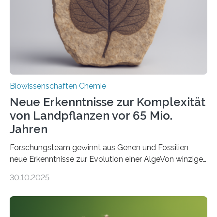
Funktionsfähigkeit der Organellen entscheidend ist. Die
Studie wurde am 28. Oktober 2025 in der
Fachzeitschrift…
Biowissenschaften Chemie
Neue Erkenntnisse zur Komplexität
von Landpflanzen vor 65 Mio.
Jahren
Forschungsteam gewinnt aus Genen und Fossilien
neue Erkenntnisse zur Evolution einer AlgeVon winzigen
Moosen über filigrane Farne bis zu riesigen Bäumen –
30.10.2025
Landpflanzen zählen zu den komplexesten
fotosynthetischen Organismen der Erde. Ihre
Geschichte beginnt jedoch eher unscheinbar: bei