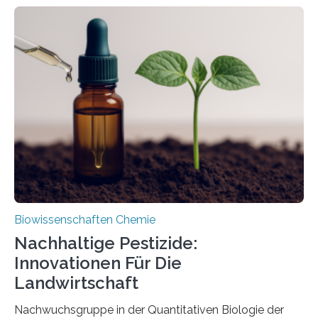
Larve. Das kreidezeitliche Fossil stammt aus der
Region Kachin in Myanmar und hat sich in
ausgezeichnetem Zustand erhalten. Es konnte als neue
Art einer neuen Gattung beschrieben werden und trägt
nun den Namen Cretosabethes primaevus. Dieser erste
fossile Nachweis einer Stechmückenlarve in Bernstein
stellt gleichzeitig den ersten Fossilfund einer
Mückenlarve aus dem Mesozoikum dar, denn…
Biowissenschaften Chemie
Nachhaltige Pestizide:
Innovationen Für Die
Landwirtschaft
Nachwuchsgruppe in der Quantitativen Biologie der