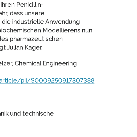
ren Penicillin-
ehr, dass unsere
 die industrielle Anwendung
 biochemischen Modellierens nun
g des pharmazeutischen
t Julian Kager.
Stelzer, Chemical Engineering
/article/pii/S0009250917307388
hnik und technische