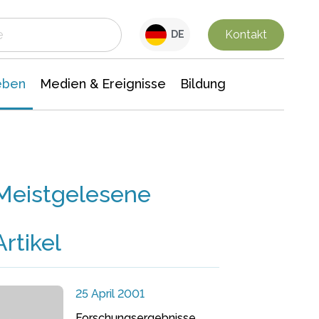
 Leben
Medien & Ereignisse
Interdisziplinäre Forschung
Veranstaltungsnachrichten
n Chemie
Gesellschaftswissenschaften
Kontakt
DE
eben
Medien & Ereignisse
Bildung
Meistgelesene
Artikel
25 April 2001
Forschungsergebnisse