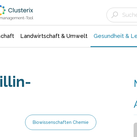
Landwirtschaft & Umwelt
Gesundheit &
Agrar- Forstwissenschaften
Biowissenschafte
Unternehmensmeldungen
Ökologie Umwelt- Naturschutz
ktmanagement-Tool
chaft
Landwirtschaft & Umwelt
Gesundheit & L
llin-
Biowissenschaften Chemie