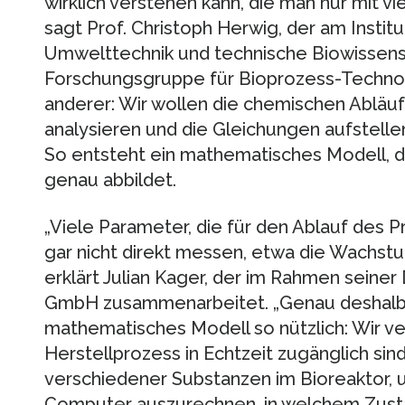
wirklich verstehen kann, die man nur mit vie
sagt Prof. Christoph Herwig, der am Institu
Umwelttechnik und technische Biowissens
Forschungsgruppe für Bioprozess-Technolog
anderer: Wir wollen die chemischen Abläuf
analysieren und die Gleichungen aufstellen
So entsteht ein mathematisches Modell, d
genau abbildet.
„Viele Parameter, die für den Ablauf des P
gar nicht direkt messen, etwa die Wachst
erklärt Julian Kager, der im Rahmen seiner
GmbH zusammenarbeitet. „Genau deshalb 
mathematisches Modell so nützlich: Wir v
Herstellprozess in Echtzeit zugänglich sin
verschiedener Substanzen im Bioreaktor, 
Computer auszurechnen, in welchem Zustan