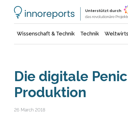
Wissenschaft & Technik
Informationstechnologie
Energie & Elektrotechnik
Unterstützt durch
das revolutionäre Proje
Wissenschaft & Technik
Technik
Weltwirts
Die digitale Penici
Produktion
26 March 2018