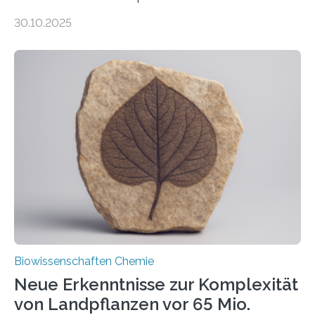
Entgiftung von Zellen spielen. Damit sie ihre Aufgaben
30.10.2025
erfüllen können, müssen zahlreiche Enzyme präzise in
ihr Inneres transportiert werden. Ein Forschungsteam
der Ruhr-Universität Bochum um Prof. Dr. Ralf Erdmann
und Dr. Ismaila Francis Yusuf hat nun einen bislang
unbekannten Qualitätskontrollmechanismus des
peroxisomalen Proteintransports in der Bäckerhefe
Saccharomyces cerevisiae entdeckt, der für die
Funktionsfähigkeit der Organellen entscheidend ist. Die
Studie wurde am 28. Oktober 2025 in der
Fachzeitschrift…
Biowissenschaften Chemie
Neue Erkenntnisse zur Komplexität
von Landpflanzen vor 65 Mio.