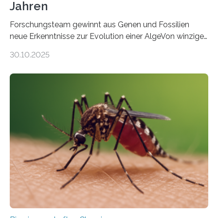
Jahren
Forschungsteam gewinnt aus Genen und Fossilien
neue Erkenntnisse zur Evolution einer AlgeVon winzigen
Moosen über filigrane Farne bis zu riesigen Bäumen –
30.10.2025
Landpflanzen zählen zu den komplexesten
fotosynthetischen Organismen der Erde. Ihre
Geschichte beginnt jedoch eher unscheinbar: bei
Grünalgen, die vor Hunderten von Millionen Jahren
lebten. Unter den Vorfahren sticht eine Gruppe heraus,
die noch heute in der Natur vorkommt: die
Süßwasseralge Coleochaetophyceae. Einige Arten
dieser Gruppe bilden aus Zellfäden dichte Geflechte
mit scheibenförmiger Gestalt. Was auffällig ist: Die
nächsten…