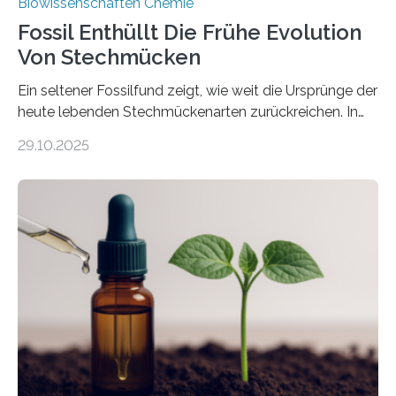
Biowissenschaften Chemie
Fossil Enthüllt Die Frühe Evolution
Von Stechmücken
Ein seltener Fossilfund zeigt, wie weit die Ursprünge der
heute lebenden Stechmückenarten zurückreichen. In
99 Millionen Jahre altem Bernstein entdeckten LMU-
29.10.2025
Forschende die bisher älteste bekannte Stechmücken-
Larve. Das kreidezeitliche Fossil stammt aus der
Region Kachin in Myanmar und hat sich in
ausgezeichnetem Zustand erhalten. Es konnte als neue
Art einer neuen Gattung beschrieben werden und trägt
nun den Namen Cretosabethes primaevus. Dieser erste
fossile Nachweis einer Stechmückenlarve in Bernstein
stellt gleichzeitig den ersten Fossilfund einer
Mückenlarve aus dem Mesozoikum dar, denn…