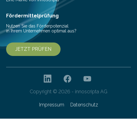
Ernährung zu sichern. Ohne sie besteht die weltweite
Gefahr erheblicher…
Fördermittelprüfung
Nutzen Sie das Förderpotenzial
in Ihrem Unternehmen optimal aus?
JETZT PRÜFEN
Copyright © 2026 - innoscripta AG
Impressum
Datenschutz