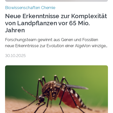
Biowissenschaften Chemie
Neue Erkenntnisse zur Komplexität
von Landpflanzen vor 65 Mio.
Jahren
Forschungsteam gewinnt aus Genen und Fossilien
neue Erkenntnisse zur Evolution einer AlgeVon winzigen
Moosen über filigrane Farne bis zu riesigen Bäumen –
30.10.2025
Landpflanzen zählen zu den komplexesten
fotosynthetischen Organismen der Erde. Ihre
Geschichte beginnt jedoch eher unscheinbar: bei
Grünalgen, die vor Hunderten von Millionen Jahren
lebten. Unter den Vorfahren sticht eine Gruppe heraus,
die noch heute in der Natur vorkommt: die
Süßwasseralge Coleochaetophyceae. Einige Arten
dieser Gruppe bilden aus Zellfäden dichte Geflechte
mit scheibenförmiger Gestalt. Was auffällig ist: Die
nächsten…