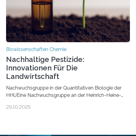
stellt gleichzeitig den ersten Fossilfund einer
Mückenlarve aus dem Mesozoikum dar, denn…
Biowissenschaften Chemie
Nachhaltige Pestizide:
Innovationen Für Die
Landwirtschaft
Nachwuchsgruppe in der Quantitativen Biologie der
HHUEine Nachwuchsgruppe an der Heinrich-Heine-
Universität Düsseldorf (HHU) wird in den kommenden
29.10.2025
fünf Jahren erforschen, wie Bakterien auf
biotechnologischem Weg ein ökologisch verträgliches
Pestizid erzeugen können. Der Wirkstoff stammt dabei
ursprünglich aus einer Pflanze, der Dalmatinischen