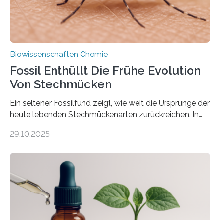
Biowissenschaften Chemie
Fossil Enthüllt Die Frühe Evolution
Von Stechmücken
Ein seltener Fossilfund zeigt, wie weit die Ursprünge der
heute lebenden Stechmückenarten zurückreichen. In
99 Millionen Jahre altem Bernstein entdeckten LMU-
29.10.2025
Forschende die bisher älteste bekannte Stechmücken-
Larve. Das kreidezeitliche Fossil stammt aus der
Region Kachin in Myanmar und hat sich in
ausgezeichnetem Zustand erhalten. Es konnte als neue
Art einer neuen Gattung beschrieben werden und trägt
nun den Namen Cretosabethes primaevus. Dieser erste
fossile Nachweis einer Stechmückenlarve in Bernstein