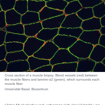
Cross section of a muscle biopsy: Blood vessels (red) between
the muscle fibers and laminin-α2 (green), which surrounds each
muscle fiber.
Universität Basel, Biozentrum