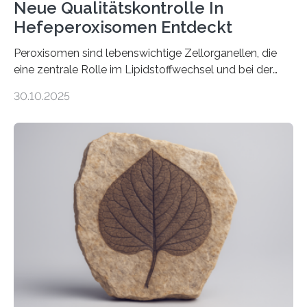
Neue Qualitätskontrolle In
Hefeperoxisomen Entdeckt
Peroxisomen sind lebenswichtige Zellorganellen, die
eine zentrale Rolle im Lipidstoffwechsel und bei der
Entgiftung von Zellen spielen. Damit sie ihre Aufgaben
30.10.2025
erfüllen können, müssen zahlreiche Enzyme präzise in
ihr Inneres transportiert werden. Ein Forschungsteam
der Ruhr-Universität Bochum um Prof. Dr. Ralf Erdmann
und Dr. Ismaila Francis Yusuf hat nun einen bislang
unbekannten Qualitätskontrollmechanismus des
peroxisomalen Proteintransports in der Bäckerhefe
Saccharomyces cerevisiae entdeckt, der für die
Funktionsfähigkeit der Organellen entscheidend ist. Die
Studie wurde am 28. Oktober 2025 in der
Fachzeitschrift…