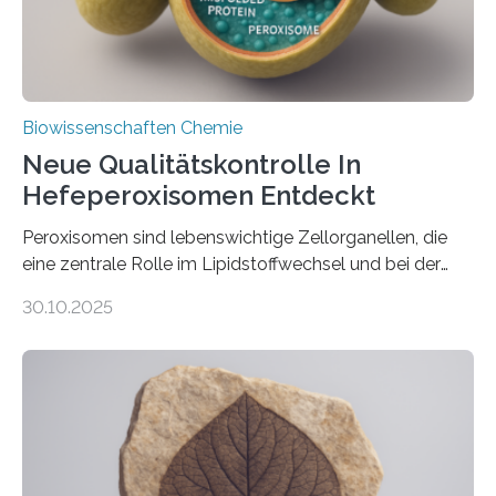
Biowissenschaften Chemie
Neue Qualitätskontrolle In
Hefeperoxisomen Entdeckt
Peroxisomen sind lebenswichtige Zellorganellen, die
eine zentrale Rolle im Lipidstoffwechsel und bei der
Entgiftung von Zellen spielen. Damit sie ihre Aufgaben
30.10.2025
erfüllen können, müssen zahlreiche Enzyme präzise in
ihr Inneres transportiert werden. Ein Forschungsteam
der Ruhr-Universität Bochum um Prof. Dr. Ralf Erdmann
und Dr. Ismaila Francis Yusuf hat nun einen bislang
unbekannten Qualitätskontrollmechanismus des
peroxisomalen Proteintransports in der Bäckerhefe
Saccharomyces cerevisiae entdeckt, der für die