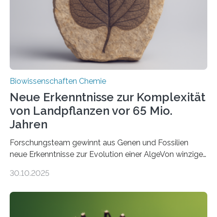
Funktionsfähigkeit der Organellen entscheidend ist. Die
Studie wurde am 28. Oktober 2025 in der
Fachzeitschrift…
Biowissenschaften Chemie
Neue Erkenntnisse zur Komplexität
von Landpflanzen vor 65 Mio.
Jahren
Forschungsteam gewinnt aus Genen und Fossilien
neue Erkenntnisse zur Evolution einer AlgeVon winzigen
Moosen über filigrane Farne bis zu riesigen Bäumen –
30.10.2025
Landpflanzen zählen zu den komplexesten
fotosynthetischen Organismen der Erde. Ihre
Geschichte beginnt jedoch eher unscheinbar: bei
Grünalgen, die vor Hunderten von Millionen Jahren