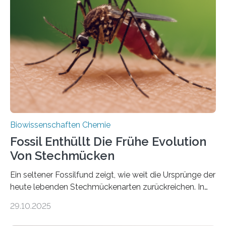
lebten. Unter den Vorfahren sticht eine Gruppe heraus,
die noch heute in der Natur vorkommt: die
Süßwasseralge Coleochaetophyceae. Einige Arten
dieser Gruppe bilden aus Zellfäden dichte Geflechte
mit scheibenförmiger Gestalt. Was auffällig ist: Die
nächsten…
Biowissenschaften Chemie
Fossil Enthüllt Die Frühe Evolution
Von Stechmücken
Ein seltener Fossilfund zeigt, wie weit die Ursprünge der
heute lebenden Stechmückenarten zurückreichen. In
99 Millionen Jahre altem Bernstein entdeckten LMU-
29.10.2025
Forschende die bisher älteste bekannte Stechmücken-
Larve. Das kreidezeitliche Fossil stammt aus der