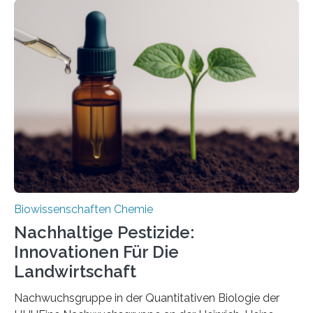
Region Kachin in Myanmar und hat sich in
ausgezeichnetem Zustand erhalten. Es konnte als neue
Art einer neuen Gattung beschrieben werden und trägt
nun den Namen Cretosabethes primaevus. Dieser erste
fossile Nachweis einer Stechmückenlarve in Bernstein
stellt gleichzeitig den ersten Fossilfund einer
Mückenlarve aus dem Mesozoikum dar, denn…
Biowissenschaften Chemie
Nachhaltige Pestizide:
Innovationen Für Die
Landwirtschaft
Nachwuchsgruppe in der Quantitativen Biologie der