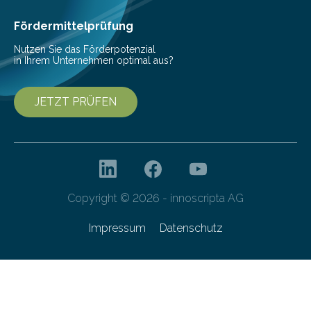
Ernährung zu sichern. Ohne sie besteht die weltweite
Gefahr erheblicher…
Fördermittelprüfung
Nutzen Sie das Förderpotenzial
in Ihrem Unternehmen optimal aus?
JETZT PRÜFEN
Copyright © 2026 - innoscripta AG
Impressum
Datenschutz