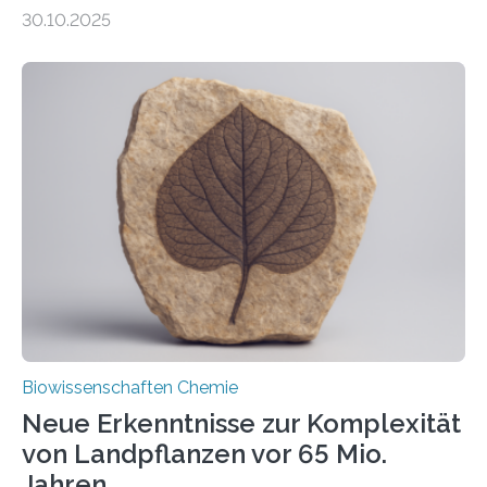
Entgiftung von Zellen spielen. Damit sie ihre Aufgaben
30.10.2025
erfüllen können, müssen zahlreiche Enzyme präzise in
ihr Inneres transportiert werden. Ein Forschungsteam
der Ruhr-Universität Bochum um Prof. Dr. Ralf Erdmann
und Dr. Ismaila Francis Yusuf hat nun einen bislang
unbekannten Qualitätskontrollmechanismus des
peroxisomalen Proteintransports in der Bäckerhefe
Saccharomyces cerevisiae entdeckt, der für die
Funktionsfähigkeit der Organellen entscheidend ist. Die
Studie wurde am 28. Oktober 2025 in der
Fachzeitschrift…
Biowissenschaften Chemie
Neue Erkenntnisse zur Komplexität
von Landpflanzen vor 65 Mio.
Jahren