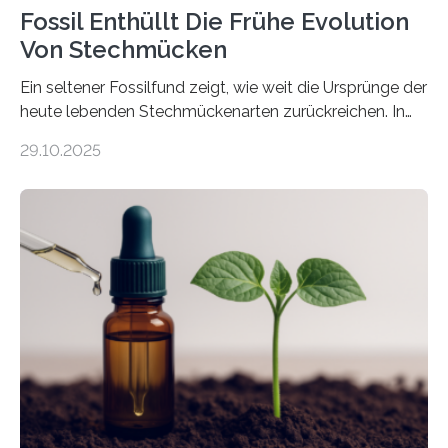
Fossil Enthüllt Die Frühe Evolution
Von Stechmücken
Ein seltener Fossilfund zeigt, wie weit die Ursprünge der
heute lebenden Stechmückenarten zurückreichen. In
99 Millionen Jahre altem Bernstein entdeckten LMU-
29.10.2025
Forschende die bisher älteste bekannte Stechmücken-
Larve. Das kreidezeitliche Fossil stammt aus der
Region Kachin in Myanmar und hat sich in
ausgezeichnetem Zustand erhalten. Es konnte als neue
Art einer neuen Gattung beschrieben werden und trägt
nun den Namen Cretosabethes primaevus. Dieser erste
fossile Nachweis einer Stechmückenlarve in Bernstein
stellt gleichzeitig den ersten Fossilfund einer
Mückenlarve aus dem Mesozoikum dar, denn…