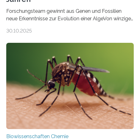
Forschungsteam gewinnt aus Genen und Fossilien
neue Erkenntnisse zur Evolution einer AlgeVon winzigen
Moosen über filigrane Farne bis zu riesigen Bäumen –
30.10.2025
Landpflanzen zählen zu den komplexesten
fotosynthetischen Organismen der Erde. Ihre
Geschichte beginnt jedoch eher unscheinbar: bei
Grünalgen, die vor Hunderten von Millionen Jahren
lebten. Unter den Vorfahren sticht eine Gruppe heraus,
die noch heute in der Natur vorkommt: die
Süßwasseralge Coleochaetophyceae. Einige Arten
dieser Gruppe bilden aus Zellfäden dichte Geflechte
mit scheibenförmiger Gestalt. Was auffällig ist: Die
nächsten…
Biowissenschaften Chemie