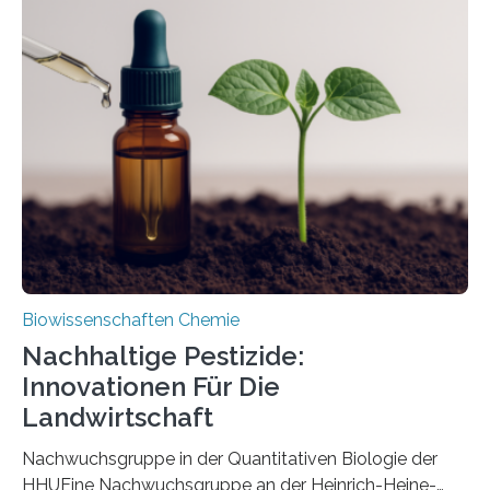
Region Kachin in Myanmar und hat sich in
ausgezeichnetem Zustand erhalten. Es konnte als neue
Art einer neuen Gattung beschrieben werden und trägt
nun den Namen Cretosabethes primaevus. Dieser erste
fossile Nachweis einer Stechmückenlarve in Bernstein
stellt gleichzeitig den ersten Fossilfund einer
Mückenlarve aus dem Mesozoikum dar, denn…
Biowissenschaften Chemie
Nachhaltige Pestizide:
Innovationen Für Die
Landwirtschaft
Nachwuchsgruppe in der Quantitativen Biologie der
HHUEine Nachwuchsgruppe an der Heinrich-Heine-