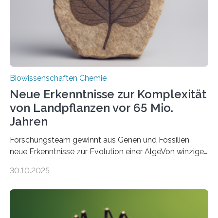
Studie wurde am 28. Oktober 2025 in der
Fachzeitschrift…
Biowissenschaften Chemie
Neue Erkenntnisse zur Komplexität
von Landpflanzen vor 65 Mio.
Jahren
Forschungsteam gewinnt aus Genen und Fossilien
neue Erkenntnisse zur Evolution einer AlgeVon winzigen
Moosen über filigrane Farne bis zu riesigen Bäumen –
30.10.2025
Landpflanzen zählen zu den komplexesten
fotosynthetischen Organismen der Erde. Ihre
Geschichte beginnt jedoch eher unscheinbar: bei
Grünalgen, die vor Hunderten von Millionen Jahren