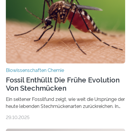
lebten. Unter den Vorfahren sticht eine Gruppe heraus,
die noch heute in der Natur vorkommt: die
Süßwasseralge Coleochaetophyceae. Einige Arten
dieser Gruppe bilden aus Zellfäden dichte Geflechte
mit scheibenförmiger Gestalt. Was auffällig ist: Die
nächsten…
Biowissenschaften Chemie
Fossil Enthüllt Die Frühe Evolution
Von Stechmücken
Ein seltener Fossilfund zeigt, wie weit die Ursprünge der
heute lebenden Stechmückenarten zurückreichen. In
99 Millionen Jahre altem Bernstein entdeckten LMU-
29.10.2025
Forschende die bisher älteste bekannte Stechmücken-
Larve. Das kreidezeitliche Fossil stammt aus der