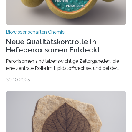
Biowissenschaften Chemie
Neue Qualitätskontrolle In
Hefeperoxisomen Entdeckt
Peroxisomen sind lebenswichtige Zellorganellen, die
eine zentrale Rolle im Lipidstoffwechsel und bei der
Entgiftung von Zellen spielen. Damit sie ihre Aufgaben
30.10.2025
erfüllen können, müssen zahlreiche Enzyme präzise in
ihr Inneres transportiert werden. Ein Forschungsteam
der Ruhr-Universität Bochum um Prof. Dr. Ralf Erdmann
und Dr. Ismaila Francis Yusuf hat nun einen bislang
unbekannten Qualitätskontrollmechanismus des
peroxisomalen Proteintransports in der Bäckerhefe
Saccharomyces cerevisiae entdeckt, der für die
Funktionsfähigkeit der Organellen entscheidend ist. Die