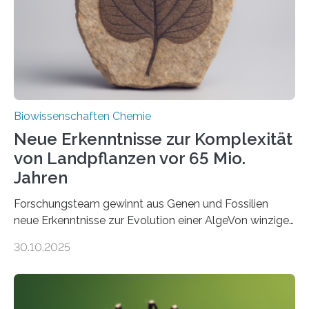
Funktionsfähigkeit der Organellen entscheidend ist. Die
Studie wurde am 28. Oktober 2025 in der
Fachzeitschrift…
Biowissenschaften Chemie
Neue Erkenntnisse zur Komplexität
von Landpflanzen vor 65 Mio.
Jahren
Forschungsteam gewinnt aus Genen und Fossilien
neue Erkenntnisse zur Evolution einer AlgeVon winzigen
Moosen über filigrane Farne bis zu riesigen Bäumen –
30.10.2025
Landpflanzen zählen zu den komplexesten
fotosynthetischen Organismen der Erde. Ihre
Geschichte beginnt jedoch eher unscheinbar: bei
Grünalgen, die vor Hunderten von Millionen Jahren