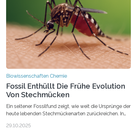
lebten. Unter den Vorfahren sticht eine Gruppe heraus,
die noch heute in der Natur vorkommt: die
Süßwasseralge Coleochaetophyceae. Einige Arten
dieser Gruppe bilden aus Zellfäden dichte Geflechte
mit scheibenförmiger Gestalt. Was auffällig ist: Die
nächsten…
Biowissenschaften Chemie
Fossil Enthüllt Die Frühe Evolution
Von Stechmücken
Ein seltener Fossilfund zeigt, wie weit die Ursprünge der
heute lebenden Stechmückenarten zurückreichen. In
99 Millionen Jahre altem Bernstein entdeckten LMU-
29.10.2025
Forschende die bisher älteste bekannte Stechmücken-
Larve. Das kreidezeitliche Fossil stammt aus der