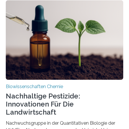
Region Kachin in Myanmar und hat sich in
ausgezeichnetem Zustand erhalten. Es konnte als neue
Art einer neuen Gattung beschrieben werden und trägt
nun den Namen Cretosabethes primaevus. Dieser erste
fossile Nachweis einer Stechmückenlarve in Bernstein
stellt gleichzeitig den ersten Fossilfund einer
Mückenlarve aus dem Mesozoikum dar, denn…
Biowissenschaften Chemie
Nachhaltige Pestizide:
Innovationen Für Die
Landwirtschaft
Nachwuchsgruppe in der Quantitativen Biologie der