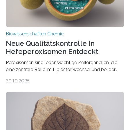
Biowissenschaften Chemie
Neue Qualitätskontrolle In
Hefeperoxisomen Entdeckt
Peroxisomen sind lebenswichtige Zellorganellen, die
eine zentrale Rolle im Lipidstoffwechsel und bei der
Entgiftung von Zellen spielen. Damit sie ihre Aufgaben
30.10.2025
erfüllen können, müssen zahlreiche Enzyme präzise in
ihr Inneres transportiert werden. Ein Forschungsteam
der Ruhr-Universität Bochum um Prof. Dr. Ralf Erdmann
und Dr. Ismaila Francis Yusuf hat nun einen bislang
unbekannten Qualitätskontrollmechanismus des
peroxisomalen Proteintransports in der Bäckerhefe
Saccharomyces cerevisiae entdeckt, der für die