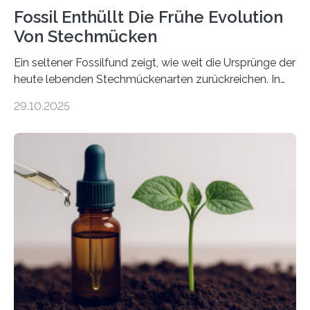
Fossil Enthüllt Die Frühe Evolution
Von Stechmücken
Ein seltener Fossilfund zeigt, wie weit die Ursprünge der
heute lebenden Stechmückenarten zurückreichen. In
99 Millionen Jahre altem Bernstein entdeckten LMU-
29.10.2025
Forschende die bisher älteste bekannte Stechmücken-
Larve. Das kreidezeitliche Fossil stammt aus der
Region Kachin in Myanmar und hat sich in
ausgezeichnetem Zustand erhalten. Es konnte als neue
Art einer neuen Gattung beschrieben werden und trägt
nun den Namen Cretosabethes primaevus. Dieser erste
fossile Nachweis einer Stechmückenlarve in Bernstein
stellt gleichzeitig den ersten Fossilfund einer
Mückenlarve aus dem Mesozoikum dar, denn…