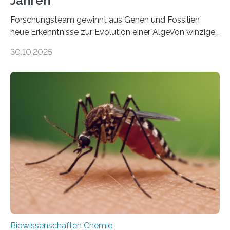
Jahren
Forschungsteam gewinnt aus Genen und Fossilien
neue Erkenntnisse zur Evolution einer AlgeVon winzigen
Moosen über filigrane Farne bis zu riesigen Bäumen –
30.10.2025
Landpflanzen zählen zu den komplexesten
fotosynthetischen Organismen der Erde. Ihre
Geschichte beginnt jedoch eher unscheinbar: bei
Grünalgen, die vor Hunderten von Millionen Jahren
lebten. Unter den Vorfahren sticht eine Gruppe heraus,
die noch heute in der Natur vorkommt: die
Süßwasseralge Coleochaetophyceae. Einige Arten
dieser Gruppe bilden aus Zellfäden dichte Geflechte
mit scheibenförmiger Gestalt. Was auffällig ist: Die
nächsten…
Biowissenschaften Chemie