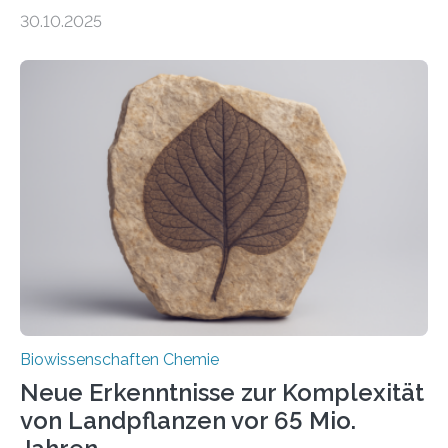
Entgiftung von Zellen spielen. Damit sie ihre Aufgaben
30.10.2025
erfüllen können, müssen zahlreiche Enzyme präzise in
ihr Inneres transportiert werden. Ein Forschungsteam
der Ruhr-Universität Bochum um Prof. Dr. Ralf Erdmann
und Dr. Ismaila Francis Yusuf hat nun einen bislang
unbekannten Qualitätskontrollmechanismus des
peroxisomalen Proteintransports in der Bäckerhefe
Saccharomyces cerevisiae entdeckt, der für die
Funktionsfähigkeit der Organellen entscheidend ist. Die
Studie wurde am 28. Oktober 2025 in der
Fachzeitschrift…
Biowissenschaften Chemie
Neue Erkenntnisse zur Komplexität
von Landpflanzen vor 65 Mio.