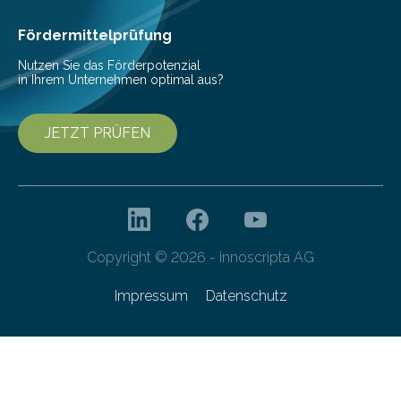
Ernährung zu sichern. Ohne sie besteht die weltweite
Gefahr erheblicher…
Fördermittelprüfung
Nutzen Sie das Förderpotenzial
in Ihrem Unternehmen optimal aus?
JETZT PRÜFEN
Copyright © 2026 - innoscripta AG
Impressum
Datenschutz