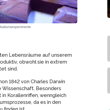
ubationsexperimente
ichsten Lebensräume auf unserem
roduktiv, obwohl sie in extrem
t sind.
hon 1842 von Charles Darwin
ie Wissenschaft. Besonders
 in Korallenriffen, wenngleich
tumsprozesse, da es in den
finden ist.