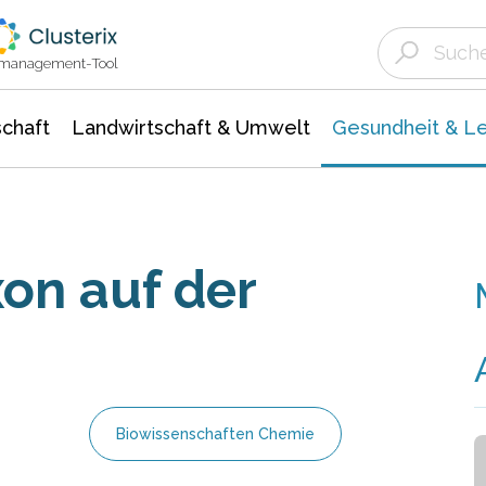
Landwirtschaft & Umwelt
Gesundheit &
Agrar- Forstwissenschaften
Biowissenschafte
Unternehmensmeldungen
Ökologie Umwelt- Naturschutz
ktmanagement-Tool
chaft
Landwirtschaft & Umwelt
Gesundheit & L
on auf der
Biowissenschaften Chemie