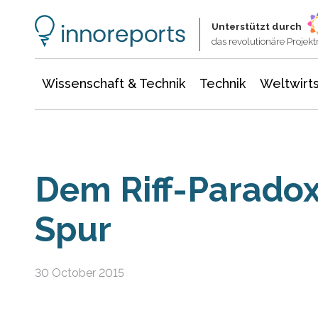
Wissenschaft & Technik
Informationstechnologie
Energie & Elektrotechnik
Unterstützt durch
das revolutionäre Proje
Wissenschaft & Technik
Technik
Weltwirts
Dem Riff-Paradox
Spur
30 October 2015