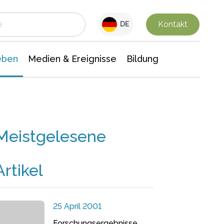
 Leben
Medien & Ereignisse
Interdisziplinäre Forschung
Veranstaltungsnachrichten
n Chemie
Gesellschaftswissenschaften
Kontakt
DE
eben
Medien & Ereignisse
Bildung
Meistgelesene
Artikel
25 April 2001
Forschungsergebnisse