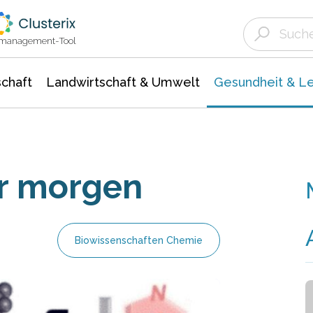
Landwirtschaft & Umwelt
Gesundheit &
Agrar- Forstwissenschaften
Biowissenschafte
Unternehmensmeldungen
Ökologie Umwelt- Naturschutz
ktmanagement-Tool
chaft
Landwirtschaft & Umwelt
Gesundheit & L
ür morgen
Biowissenschaften Chemie