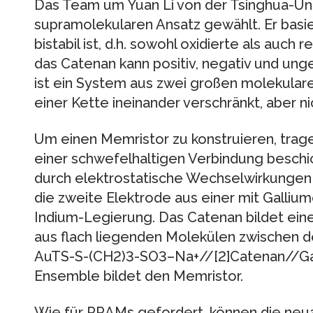
Das Team um Yuan Li von der Tsinghua-Univ
supramolekularen Ansatz gewählt. Er basie
bistabil ist, d.h. sowohl oxidierte als auch 
das Catenan kann positiv, negativ und unge
ist ein System aus zwei großen molekulare
einer Kette ineinander verschränkt, aber n
Um einen Memristor zu konstruieren, trage
einer schwefelhaltigen Verbindung beschi
durch elektrostatische Wechselwirkunge
die zweite Elektrode aus einer mit Galliu
Indium-Legierung. Das Catenan bildet ein
aus flach liegenden Molekülen zwischen d
AuTS-S-(CH2)3-SO3–Na+//[2]Catenan//G
Ensemble bildet den Memristor.
Wie für RRAMs gefordert, können die neu