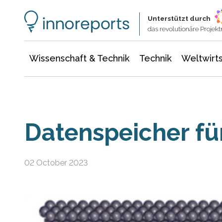
Wissenschaft & Technik
Informationstechnologie
Energie & Elektrotechnik
Unterstützt durch
das revolutionäre Proje
Wissenschaft & Technik
Technik
Weltwirts
Datenspeicher f
02 October 2023