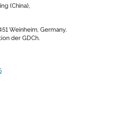
ing (China),
451 Weinheim, Germany.
tion der GDCh.
5