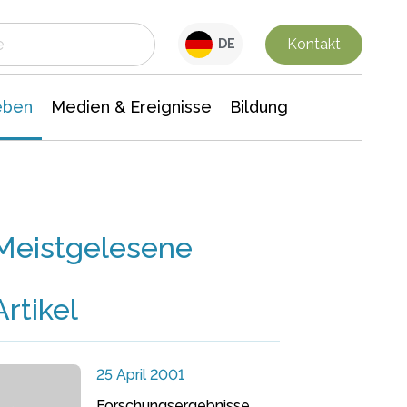
 Leben
Medien & Ereignisse
Interdisziplinäre Forschung
Veranstaltungsnachrichten
n Chemie
Gesellschaftswissenschaften
Kontakt
DE
eben
Medien & Ereignisse
Bildung
Meistgelesene
Artikel
25 April 2001
Forschungsergebnisse