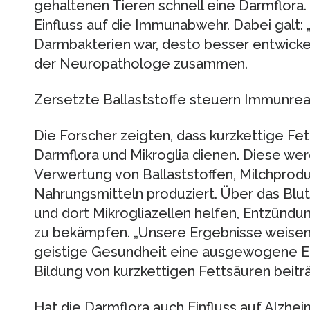
gehaltenen Tieren schnell eine Darmflora. 
Einfluss auf die Immunabwehr. Dabei galt: „
Darmbakterien war, desto besser entwickelt
der Neuropathologe zusammen.
Zersetzte Ballaststoffe steuern Immunrea
Die Forscher zeigten, dass kurzkettige Fe
Darmflora und Mikroglia dienen. Diese wer
Verwertung von Ballaststoffen, Milchprod
Nahrungsmitteln produziert. Über das Blut
und dort Mikrogliazellen helfen, Entzündun
zu bekämpfen. „Unsere Ergebnisse weisen d
geistige Gesundheit eine ausgewogene Ernä
Bildung von kurzkettigen Fettsäuren beiträg
Hat die Darmflora auch Einfluss auf Alzhei