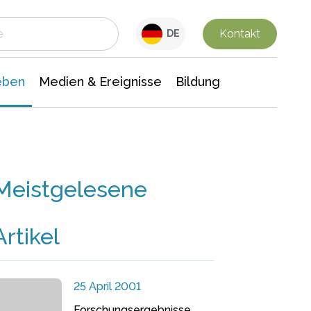
 Leben
Medien & Ereignisse
Interdisziplinäre Forschung
Veranstaltungsnachrichten
n Chemie
Gesellschaftswissenschaften
Kontakt
DE
eben
Medien & Ereignisse
Bildung
Meistgelesene
Artikel
25 April 2001
Forschungsergebnisse