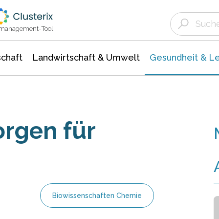
Landwirtschaft & Umwelt
Gesundheit &
Agrar- Forstwissenschaften
Biowissenschafte
Unternehmensmeldungen
Ökologie Umwelt- Naturschutz
ktmanagement-Tool
chaft
Landwirtschaft & Umwelt
Gesundheit & L
rgen für
Biowissenschaften Chemie