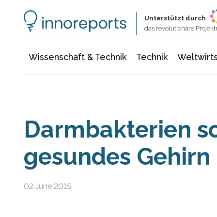
Wissenschaft & Technik
Informationstechnologie
Energie & Elektrotechnik
Unterstützt durch
das revolutionäre Proje
Wissenschaft & Technik
Technik
Weltwirts
Darmbakterien so
gesundes Gehirn
02 June 2015