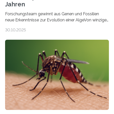
Jahren
Forschungsteam gewinnt aus Genen und Fossilien
neue Erkenntnisse zur Evolution einer AlgeVon winzigen
Moosen über filigrane Farne bis zu riesigen Bäumen –
30.10.2025
Landpflanzen zählen zu den komplexesten
fotosynthetischen Organismen der Erde. Ihre
Geschichte beginnt jedoch eher unscheinbar: bei
Grünalgen, die vor Hunderten von Millionen Jahren
lebten. Unter den Vorfahren sticht eine Gruppe heraus,
die noch heute in der Natur vorkommt: die
Süßwasseralge Coleochaetophyceae. Einige Arten
dieser Gruppe bilden aus Zellfäden dichte Geflechte
mit scheibenförmiger Gestalt. Was auffällig ist: Die
nächsten…