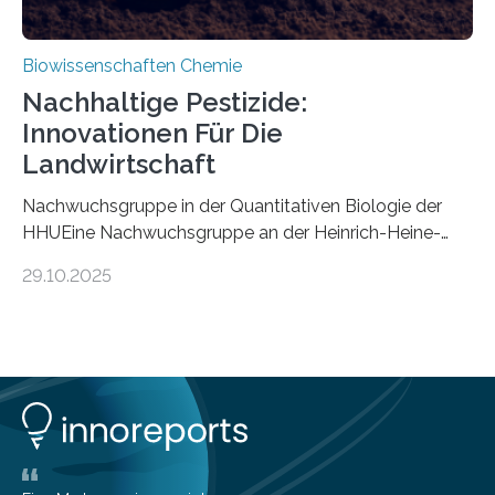
Biowissenschaften Chemie
Nachhaltige Pestizide:
Innovationen Für Die
Landwirtschaft
Nachwuchsgruppe in der Quantitativen Biologie der
HHUEine Nachwuchsgruppe an der Heinrich-Heine-
Universität Düsseldorf (HHU) wird in den kommenden
29.10.2025
fünf Jahren erforschen, wie Bakterien auf
biotechnologischem Weg ein ökologisch verträgliches
Pestizid erzeugen können. Der Wirkstoff stammt dabei
ursprünglich aus einer Pflanze, der Dalmatinischen
Insektenblume. Das Bundesministerium für Forschung,
Technologie und Raumfahrt (BMFTR) fördert das
Projekt im Rahmen der Nationalen
Bioökonomiestrategie mit rund 2,7 Millionen Euro.