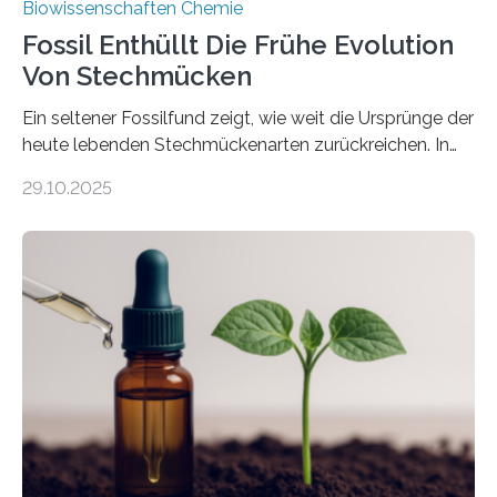
Biowissenschaften Chemie
Fossil Enthüllt Die Frühe Evolution
Von Stechmücken
Ein seltener Fossilfund zeigt, wie weit die Ursprünge der
heute lebenden Stechmückenarten zurückreichen. In
99 Millionen Jahre altem Bernstein entdeckten LMU-
29.10.2025
Forschende die bisher älteste bekannte Stechmücken-
Larve. Das kreidezeitliche Fossil stammt aus der
Region Kachin in Myanmar und hat sich in
ausgezeichnetem Zustand erhalten. Es konnte als neue
Art einer neuen Gattung beschrieben werden und trägt
nun den Namen Cretosabethes primaevus. Dieser erste
fossile Nachweis einer Stechmückenlarve in Bernstein
stellt gleichzeitig den ersten Fossilfund einer
Mückenlarve aus dem Mesozoikum dar, denn…