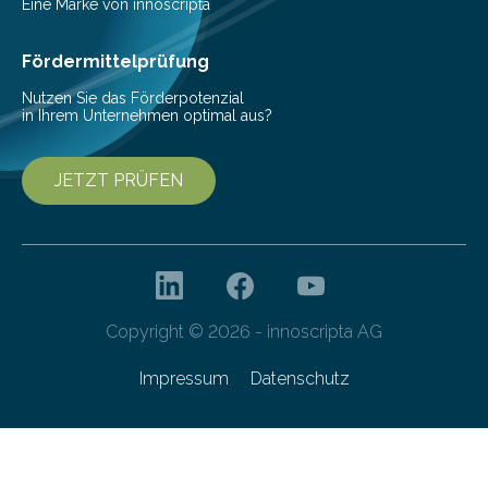
Pestizide sind äußerst wichtig, um die globale
Eine Marke von innoscripta
Ernährung zu sichern. Ohne sie besteht die weltweite
Gefahr erheblicher…
Fördermittelprüfung
Nutzen Sie das Förderpotenzial
in Ihrem Unternehmen optimal aus?
JETZT PRÜFEN
Copyright © 2026 - innoscripta AG
Impressum
Datenschutz