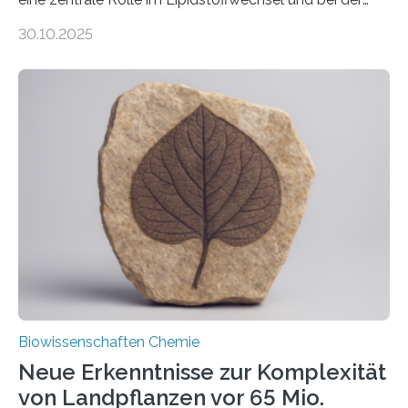
Entgiftung von Zellen spielen. Damit sie ihre Aufgaben
30.10.2025
erfüllen können, müssen zahlreiche Enzyme präzise in
ihr Inneres transportiert werden. Ein Forschungsteam
der Ruhr-Universität Bochum um Prof. Dr. Ralf Erdmann
und Dr. Ismaila Francis Yusuf hat nun einen bislang
unbekannten Qualitätskontrollmechanismus des
peroxisomalen Proteintransports in der Bäckerhefe
Saccharomyces cerevisiae entdeckt, der für die
Funktionsfähigkeit der Organellen entscheidend ist. Die
Studie wurde am 28. Oktober 2025 in der
Fachzeitschrift…
Biowissenschaften Chemie
Neue Erkenntnisse zur Komplexität
von Landpflanzen vor 65 Mio.