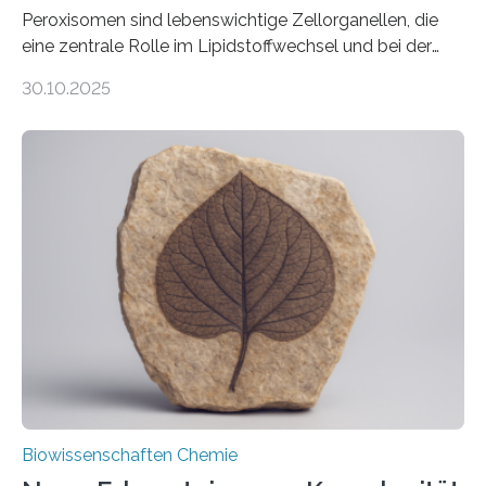
Peroxisomen sind lebenswichtige Zellorganellen, die
eine zentrale Rolle im Lipidstoffwechsel und bei der
Entgiftung von Zellen spielen. Damit sie ihre Aufgaben
30.10.2025
erfüllen können, müssen zahlreiche Enzyme präzise in
ihr Inneres transportiert werden. Ein Forschungsteam
der Ruhr-Universität Bochum um Prof. Dr. Ralf Erdmann
und Dr. Ismaila Francis Yusuf hat nun einen bislang
unbekannten Qualitätskontrollmechanismus des
peroxisomalen Proteintransports in der Bäckerhefe
Saccharomyces cerevisiae entdeckt, der für die
Funktionsfähigkeit der Organellen entscheidend ist. Die
Studie wurde am 28. Oktober 2025 in der
Fachzeitschrift…
Biowissenschaften Chemie