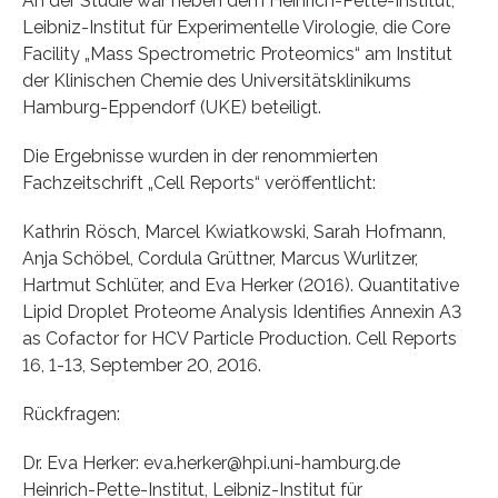
An der Studie war neben dem Heinrich-Pette-Institut,
Leibniz-Institut für Experimentelle Virologie, die Core
Facility „Mass Spectrometric Proteomics“ am Institut
der Klinischen Chemie des Universitätsklinikums
Hamburg-Eppendorf (UKE) beteiligt.
Die Ergebnisse wurden in der renommierten
Fachzeitschrift „Cell Reports“ veröffentlicht:
Kathrin Rösch, Marcel Kwiatkowski, Sarah Hofmann,
Anja Schöbel, Cordula Grüttner, Marcus Wurlitzer,
Hartmut Schlüter, and Eva Herker (2016). Quantitative
Lipid Droplet Proteome Analysis Identifies Annexin A3
as Cofactor for HCV Particle Production. Cell Reports
16, 1-13, September 20, 2016.
Rückfragen:
Dr. Eva Herker: eva.herker@hpi.uni-hamburg.de
Heinrich-Pette-Institut, Leibniz-Institut für