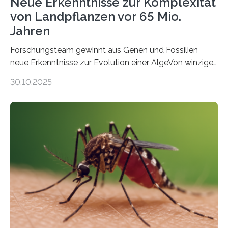
Neue Erkenntnisse zur Komplexität
von Landpflanzen vor 65 Mio.
Jahren
Forschungsteam gewinnt aus Genen und Fossilien
neue Erkenntnisse zur Evolution einer AlgeVon winzigen
Moosen über filigrane Farne bis zu riesigen Bäumen –
30.10.2025
Landpflanzen zählen zu den komplexesten
fotosynthetischen Organismen der Erde. Ihre
Geschichte beginnt jedoch eher unscheinbar: bei
Grünalgen, die vor Hunderten von Millionen Jahren
lebten. Unter den Vorfahren sticht eine Gruppe heraus,
die noch heute in der Natur vorkommt: die
Süßwasseralge Coleochaetophyceae. Einige Arten
dieser Gruppe bilden aus Zellfäden dichte Geflechte
mit scheibenförmiger Gestalt. Was auffällig ist: Die
nächsten…