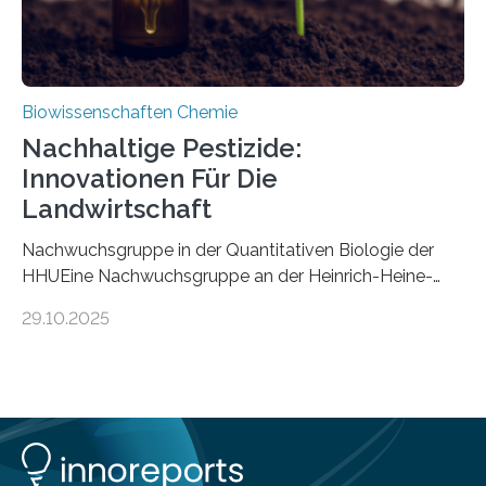
Biowissenschaften Chemie
Nachhaltige Pestizide:
Innovationen Für Die
Landwirtschaft
Nachwuchsgruppe in der Quantitativen Biologie der
HHUEine Nachwuchsgruppe an der Heinrich-Heine-
Universität Düsseldorf (HHU) wird in den kommenden
29.10.2025
fünf Jahren erforschen, wie Bakterien auf
biotechnologischem Weg ein ökologisch verträgliches
Pestizid erzeugen können. Der Wirkstoff stammt dabei
ursprünglich aus einer Pflanze, der Dalmatinischen
Insektenblume. Das Bundesministerium für Forschung,
Technologie und Raumfahrt (BMFTR) fördert das
Projekt im Rahmen der Nationalen