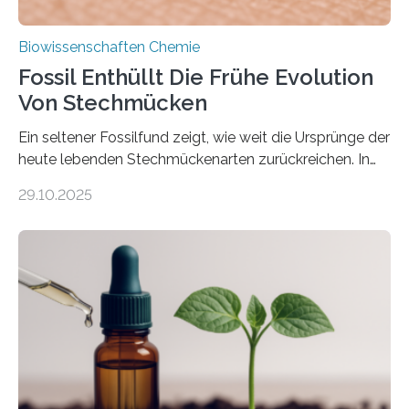
Biowissenschaften Chemie
Fossil Enthüllt Die Frühe Evolution
Von Stechmücken
Ein seltener Fossilfund zeigt, wie weit die Ursprünge der
heute lebenden Stechmückenarten zurückreichen. In
99 Millionen Jahre altem Bernstein entdeckten LMU-
29.10.2025
Forschende die bisher älteste bekannte Stechmücken-
Larve. Das kreidezeitliche Fossil stammt aus der
Region Kachin in Myanmar und hat sich in
ausgezeichnetem Zustand erhalten. Es konnte als neue
Art einer neuen Gattung beschrieben werden und trägt
nun den Namen Cretosabethes primaevus. Dieser erste
fossile Nachweis einer Stechmückenlarve in Bernstein
stellt gleichzeitig den ersten Fossilfund einer
Mückenlarve aus dem Mesozoikum dar, denn…