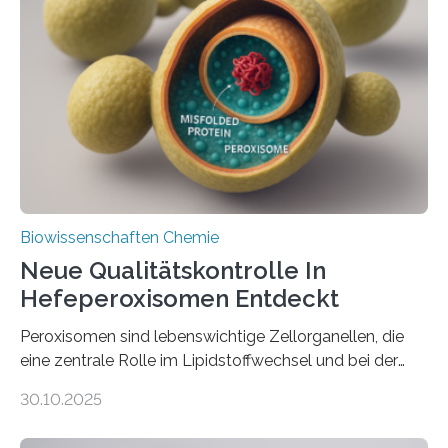
Biowissenschaften Chemie
Neue Qualitätskontrolle In
Hefeperoxisomen Entdeckt
Peroxisomen sind lebenswichtige Zellorganellen, die
eine zentrale Rolle im Lipidstoffwechsel und bei der
Entgiftung von Zellen spielen. Damit sie ihre Aufgaben
30.10.2025
erfüllen können, müssen zahlreiche Enzyme präzise in
ihr Inneres transportiert werden. Ein Forschungsteam