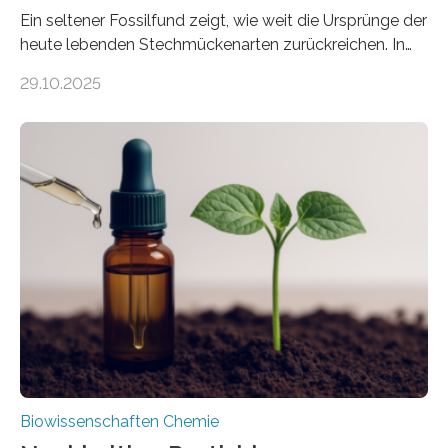
Ein seltener Fossilfund zeigt, wie weit die Ursprünge der
heute lebenden Stechmückenarten zurückreichen. In
99 Millionen Jahre altem Bernstein entdeckten LMU-
29.10.2025
Forschende die bisher älteste bekannte Stechmücken-
Larve. Das kreidezeitliche Fossil stammt aus der
Region Kachin in Myanmar und hat sich in
ausgezeichnetem Zustand erhalten. Es konnte als neue
Art einer neuen Gattung beschrieben werden und trägt
nun den Namen Cretosabethes primaevus. Dieser erste
fossile Nachweis einer Stechmückenlarve in Bernstein
stellt gleichzeitig den ersten Fossilfund einer
Mückenlarve aus dem Mesozoikum dar, denn…
Biowissenschaften Chemie