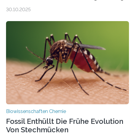
Moosen über filigrane Farne bis zu riesigen Bäumen –
30.10.2025
Landpflanzen zählen zu den komplexesten
fotosynthetischen Organismen der Erde. Ihre
Geschichte beginnt jedoch eher unscheinbar: bei
Grünalgen, die vor Hunderten von Millionen Jahren
lebten. Unter den Vorfahren sticht eine Gruppe heraus,
die noch heute in der Natur vorkommt: die
Süßwasseralge Coleochaetophyceae. Einige Arten
dieser Gruppe bilden aus Zellfäden dichte Geflechte
mit scheibenförmiger Gestalt. Was auffällig ist: Die
nächsten…
Biowissenschaften Chemie
Fossil Enthüllt Die Frühe Evolution
Von Stechmücken