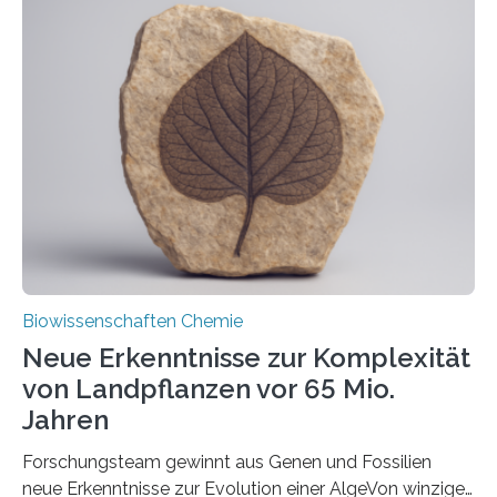
der Ruhr-Universität Bochum um Prof. Dr. Ralf Erdmann
und Dr. Ismaila Francis Yusuf hat nun einen bislang
unbekannten Qualitätskontrollmechanismus des
peroxisomalen Proteintransports in der Bäckerhefe
Saccharomyces cerevisiae entdeckt, der für die
Funktionsfähigkeit der Organellen entscheidend ist. Die
Studie wurde am 28. Oktober 2025 in der
Fachzeitschrift…
Biowissenschaften Chemie
Neue Erkenntnisse zur Komplexität
von Landpflanzen vor 65 Mio.
Jahren
Forschungsteam gewinnt aus Genen und Fossilien
neue Erkenntnisse zur Evolution einer AlgeVon winzigen