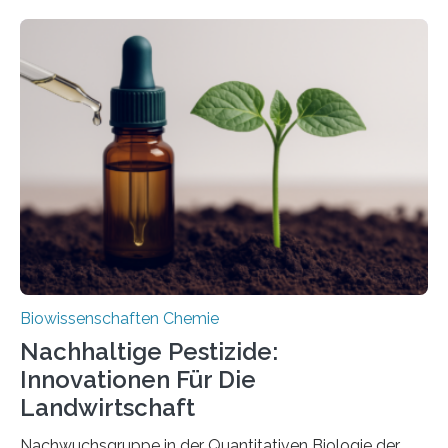
Larve. Das kreidezeitliche Fossil stammt aus der
Region Kachin in Myanmar und hat sich in
ausgezeichnetem Zustand erhalten. Es konnte als neue
Art einer neuen Gattung beschrieben werden und trägt
nun den Namen Cretosabethes primaevus. Dieser erste
fossile Nachweis einer Stechmückenlarve in Bernstein
stellt gleichzeitig den ersten Fossilfund einer
Mückenlarve aus dem Mesozoikum dar, denn…
Biowissenschaften Chemie
Nachhaltige Pestizide:
Innovationen Für Die
Landwirtschaft
Nachwuchsgruppe in der Quantitativen Biologie der