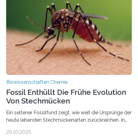
Grünalgen, die vor Hunderten von Millionen Jahren
lebten. Unter den Vorfahren sticht eine Gruppe heraus,
die noch heute in der Natur vorkommt: die
Süßwasseralge Coleochaetophyceae. Einige Arten
dieser Gruppe bilden aus Zellfäden dichte Geflechte
mit scheibenförmiger Gestalt. Was auffällig ist: Die
nächsten…
Biowissenschaften Chemie
Fossil Enthüllt Die Frühe Evolution
Von Stechmücken
Ein seltener Fossilfund zeigt, wie weit die Ursprünge der
heute lebenden Stechmückenarten zurückreichen. In
99 Millionen Jahre altem Bernstein entdeckten LMU-
29.10.2025
Forschende die bisher älteste bekannte Stechmücken-