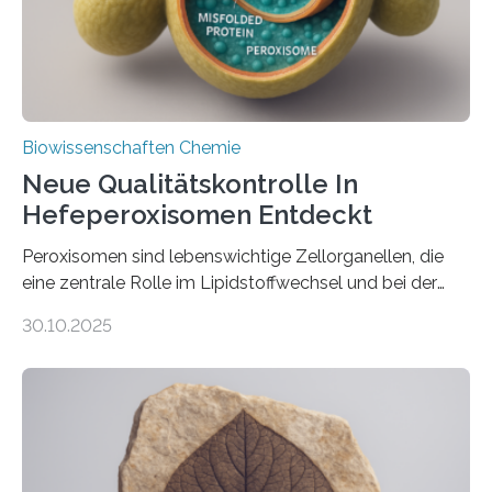
Biowissenschaften Chemie
Neue Qualitätskontrolle In
Hefeperoxisomen Entdeckt
Peroxisomen sind lebenswichtige Zellorganellen, die
eine zentrale Rolle im Lipidstoffwechsel und bei der
Entgiftung von Zellen spielen. Damit sie ihre Aufgaben
30.10.2025
erfüllen können, müssen zahlreiche Enzyme präzise in
ihr Inneres transportiert werden. Ein Forschungsteam
der Ruhr-Universität Bochum um Prof. Dr. Ralf Erdmann
und Dr. Ismaila Francis Yusuf hat nun einen bislang
unbekannten Qualitätskontrollmechanismus des
peroxisomalen Proteintransports in der Bäckerhefe