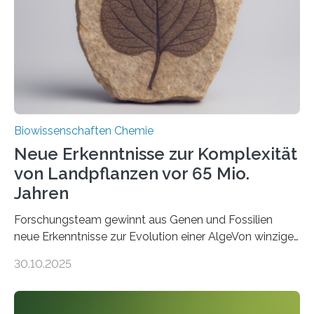
Saccharomyces cerevisiae entdeckt, der für die
Funktionsfähigkeit der Organellen entscheidend ist. Die
Studie wurde am 28. Oktober 2025 in der
Fachzeitschrift…
Biowissenschaften Chemie
Neue Erkenntnisse zur Komplexität
von Landpflanzen vor 65 Mio.
Jahren
Forschungsteam gewinnt aus Genen und Fossilien
neue Erkenntnisse zur Evolution einer AlgeVon winzigen
Moosen über filigrane Farne bis zu riesigen Bäumen –
30.10.2025
Landpflanzen zählen zu den komplexesten
fotosynthetischen Organismen der Erde. Ihre
Geschichte beginnt jedoch eher unscheinbar: bei