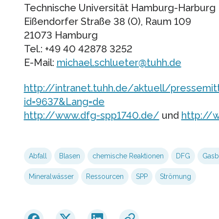
Technische Universität Hamburg-Harburg
Eißendorfer Straße 38 (O), Raum 109
21073 Hamburg
Tel.: +49 40 42878 3252
E-Mail:
michael.schlueter@tuhh.de
http://intranet.tuhh.de/aktuell/pressemit
id=9637&Lang=de
http://www.dfg-spp1740.de/
und
http://
Abfall
Blasen
chemische Reaktionen
DFG
Gasb
Mineralwässer
Ressourcen
SPP
Strömung