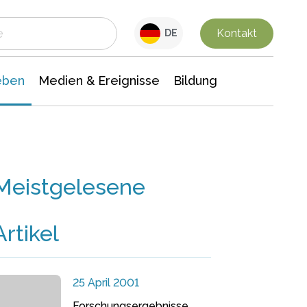
 Leben
Medien & Ereignisse
Interdisziplinäre Forschung
Veranstaltungsnachrichten
n Chemie
Gesellschaftswissenschaften
Kontakt
DE
eben
Medien & Ereignisse
Bildung
Meistgelesene
Artikel
25 April 2001
Forschungsergebnisse