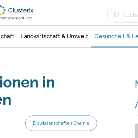
Landwirtschaft & Umwelt
Gesundheit &
Agrar- Forstwissenschaften
Biowissenschafte
Unternehmensmeldungen
Ökologie Umwelt- Naturschutz
ktmanagement-Tool
chaft
Landwirtschaft & Umwelt
Gesundheit & L
ionen in
en
Biowissenschaften Chemie