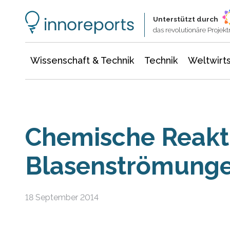
Wissenschaft & Technik
Informationstechnologie
Energie & Elektrotechnik
Unterstützt durch
das revolutionäre Proje
Wissenschaft & Technik
Technik
Weltwirts
Chemische Reakt
Blasenströmung
18 September 2014