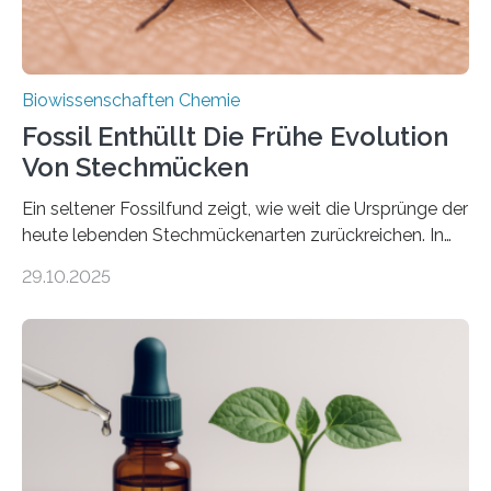
Biowissenschaften Chemie
Fossil Enthüllt Die Frühe Evolution
Von Stechmücken
Ein seltener Fossilfund zeigt, wie weit die Ursprünge der
heute lebenden Stechmückenarten zurückreichen. In
99 Millionen Jahre altem Bernstein entdeckten LMU-
29.10.2025
Forschende die bisher älteste bekannte Stechmücken-
Larve. Das kreidezeitliche Fossil stammt aus der
Region Kachin in Myanmar und hat sich in
ausgezeichnetem Zustand erhalten. Es konnte als neue
Art einer neuen Gattung beschrieben werden und trägt
nun den Namen Cretosabethes primaevus. Dieser erste
fossile Nachweis einer Stechmückenlarve in Bernstein
stellt gleichzeitig den ersten Fossilfund einer