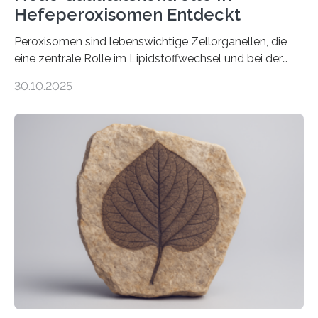
Hefeperoxisomen Entdeckt
Peroxisomen sind lebenswichtige Zellorganellen, die
eine zentrale Rolle im Lipidstoffwechsel und bei der
Entgiftung von Zellen spielen. Damit sie ihre Aufgaben
30.10.2025
erfüllen können, müssen zahlreiche Enzyme präzise in
ihr Inneres transportiert werden. Ein Forschungsteam
der Ruhr-Universität Bochum um Prof. Dr. Ralf Erdmann
und Dr. Ismaila Francis Yusuf hat nun einen bislang
unbekannten Qualitätskontrollmechanismus des
peroxisomalen Proteintransports in der Bäckerhefe
Saccharomyces cerevisiae entdeckt, der für die
Funktionsfähigkeit der Organellen entscheidend ist. Die
Studie wurde am 28. Oktober 2025 in der
Fachzeitschrift…