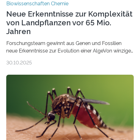
Biowissenschaften Chemie
Neue Erkenntnisse zur Komplexität
von Landpflanzen vor 65 Mio.
Jahren
Forschungsteam gewinnt aus Genen und Fossilien
neue Erkenntnisse zur Evolution einer AlgeVon winzigen
Moosen über filigrane Farne bis zu riesigen Bäumen –
30.10.2025
Landpflanzen zählen zu den komplexesten
fotosynthetischen Organismen der Erde. Ihre
Geschichte beginnt jedoch eher unscheinbar: bei
Grünalgen, die vor Hunderten von Millionen Jahren
lebten. Unter den Vorfahren sticht eine Gruppe heraus,
die noch heute in der Natur vorkommt: die
Süßwasseralge Coleochaetophyceae. Einige Arten
dieser Gruppe bilden aus Zellfäden dichte Geflechte
mit scheibenförmiger Gestalt. Was auffällig ist: Die
nächsten…