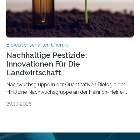
Mückenlarve aus dem Mesozoikum dar, denn…
Biowissenschaften Chemie
Nachhaltige Pestizide:
Innovationen Für Die
Landwirtschaft
Nachwuchsgruppe in der Quantitativen Biologie der
HHUEine Nachwuchsgruppe an der Heinrich-Heine-
Universität Düsseldorf (HHU) wird in den kommenden
29.10.2025
fünf Jahren erforschen, wie Bakterien auf
biotechnologischem Weg ein ökologisch verträgliches
Pestizid erzeugen können. Der Wirkstoff stammt dabei
ursprünglich aus einer Pflanze, der Dalmatinischen
Insektenblume. Das Bundesministerium für Forschung,