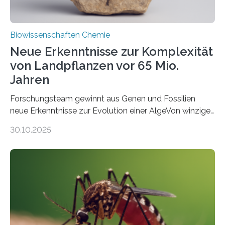
Biowissenschaften Chemie
Neue Erkenntnisse zur Komplexität
von Landpflanzen vor 65 Mio.
Jahren
Forschungsteam gewinnt aus Genen und Fossilien
neue Erkenntnisse zur Evolution einer AlgeVon winzigen
Moosen über filigrane Farne bis zu riesigen Bäumen –
30.10.2025
Landpflanzen zählen zu den komplexesten
fotosynthetischen Organismen der Erde. Ihre
Geschichte beginnt jedoch eher unscheinbar: bei
Grünalgen, die vor Hunderten von Millionen Jahren
lebten. Unter den Vorfahren sticht eine Gruppe heraus,
die noch heute in der Natur vorkommt: die
Süßwasseralge Coleochaetophyceae. Einige Arten
dieser Gruppe bilden aus Zellfäden dichte Geflechte