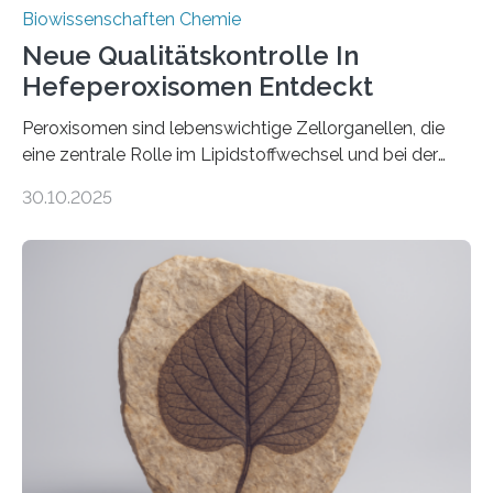
Biowissenschaften Chemie
Neue Qualitätskontrolle In
Hefeperoxisomen Entdeckt
Peroxisomen sind lebenswichtige Zellorganellen, die
eine zentrale Rolle im Lipidstoffwechsel und bei der
Entgiftung von Zellen spielen. Damit sie ihre Aufgaben
30.10.2025
erfüllen können, müssen zahlreiche Enzyme präzise in
ihr Inneres transportiert werden. Ein Forschungsteam
der Ruhr-Universität Bochum um Prof. Dr. Ralf Erdmann
und Dr. Ismaila Francis Yusuf hat nun einen bislang
unbekannten Qualitätskontrollmechanismus des
peroxisomalen Proteintransports in der Bäckerhefe
Saccharomyces cerevisiae entdeckt, der für die
Funktionsfähigkeit der Organellen entscheidend ist. Die
Studie wurde am 28. Oktober 2025 in der
Fachzeitschrift…