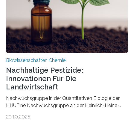
fossile Nachweis einer Stechmückenlarve in Bernstein
stellt gleichzeitig den ersten Fossilfund einer
Mückenlarve aus dem Mesozoikum dar, denn…
Biowissenschaften Chemie
Nachhaltige Pestizide:
Innovationen Für Die
Landwirtschaft
Nachwuchsgruppe in der Quantitativen Biologie der
HHUEine Nachwuchsgruppe an der Heinrich-Heine-
Universität Düsseldorf (HHU) wird in den kommenden
29.10.2025
fünf Jahren erforschen, wie Bakterien auf
biotechnologischem Weg ein ökologisch verträgliches