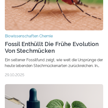
mit scheibenförmiger Gestalt. Was auffällig ist: Die
nächsten…
Biowissenschaften Chemie
Fossil Enthüllt Die Frühe Evolution
Von Stechmücken
Ein seltener Fossilfund zeigt, wie weit die Ursprünge der
heute lebenden Stechmückenarten zurückreichen. In
99 Millionen Jahre altem Bernstein entdeckten LMU-
29.10.2025
Forschende die bisher älteste bekannte Stechmücken-
Larve. Das kreidezeitliche Fossil stammt aus der
Region Kachin in Myanmar und hat sich in
ausgezeichnetem Zustand erhalten. Es konnte als neue
Art einer neuen Gattung beschrieben werden und trägt
nun den Namen Cretosabethes primaevus. Dieser erste