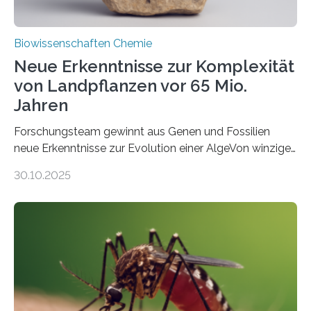
Biowissenschaften Chemie
Neue Erkenntnisse zur Komplexität
von Landpflanzen vor 65 Mio.
Jahren
Forschungsteam gewinnt aus Genen und Fossilien
neue Erkenntnisse zur Evolution einer AlgeVon winzigen
Moosen über filigrane Farne bis zu riesigen Bäumen –
30.10.2025
Landpflanzen zählen zu den komplexesten
fotosynthetischen Organismen der Erde. Ihre
Geschichte beginnt jedoch eher unscheinbar: bei
Grünalgen, die vor Hunderten von Millionen Jahren
lebten. Unter den Vorfahren sticht eine Gruppe heraus,
die noch heute in der Natur vorkommt: die
Süßwasseralge Coleochaetophyceae. Einige Arten
dieser Gruppe bilden aus Zellfäden dichte Geflechte