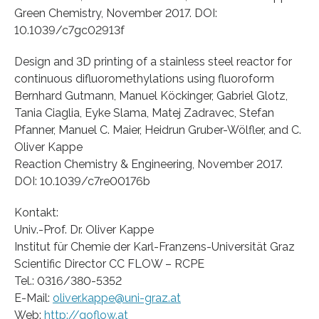
Green Chemistry, November 2017. DOI:
10.1039/c7gc02913f
Design and 3D printing of a stainless steel reactor for
continuous difluoromethylations using fluoroform
Bernhard Gutmann, Manuel Köckinger, Gabriel Glotz,
Tania Ciaglia, Eyke Slama, Matej Zadravec, Stefan
Pfanner, Manuel C. Maier, Heidrun Gruber-Wölfler, and C.
Oliver Kappe
Reaction Chemistry & Engineering, November 2017.
DOI: 10.1039/c7re00176b
Kontakt:
Univ.-Prof. Dr. Oliver Kappe
Institut für Chemie der Karl-Franzens-Universität Graz
Scientific Director CC FLOW – RCPE
Tel.: 0316/380-5352
E-Mail:
oliver.kappe@uni-graz.at
Web:
http://goflow.at