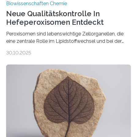
Biowissenschaften Chemie
Neue Qualitätskontrolle In
Hefeperoxisomen Entdeckt
Peroxisomen sind lebenswichtige Zellorganellen, die
eine zentrale Rolle im Lipidstoffwechsel und bei der
Entgiftung von Zellen spielen. Damit sie ihre Aufgaben
30.10.2025
erfüllen können, müssen zahlreiche Enzyme präzise in
ihr Inneres transportiert werden. Ein Forschungsteam
der Ruhr-Universität Bochum um Prof. Dr. Ralf Erdmann
und Dr. Ismaila Francis Yusuf hat nun einen bislang
unbekannten Qualitätskontrollmechanismus des
peroxisomalen Proteintransports in der Bäckerhefe
Saccharomyces cerevisiae entdeckt, der für die
Funktionsfähigkeit der Organellen entscheidend ist. Die
Studie wurde am 28. Oktober 2025 in der
Fachzeitschrift…