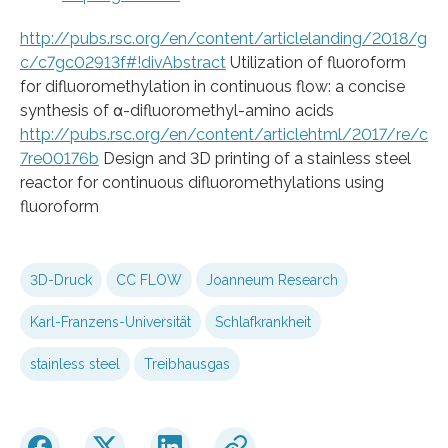
http://pubs.rsc.org/en/content/articlelanding/2018/g
c/c7gc02913f#!divAbstract
Utilization of fluoroform
for difluoromethylation in continuous flow: a concise
synthesis of α-difluoromethyl-amino acids
http://pubs.rsc.org/en/content/articlehtml/2017/re/c
7re00176b
Design and 3D printing of a stainless steel
reactor for continuous difluoromethylations using
fluoroform
3D-Druck
CC FLOW
Joanneum Research
Karl-Franzens-Universität
Schlafkrankheit
stainless steel
Treibhausgas