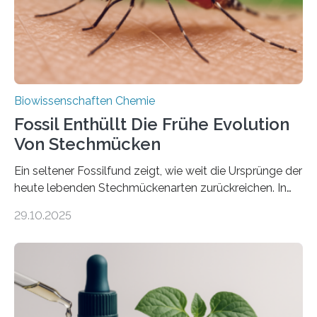
mit scheibenförmiger Gestalt. Was auffällig ist: Die
nächsten…
Biowissenschaften Chemie
Fossil Enthüllt Die Frühe Evolution
Von Stechmücken
Ein seltener Fossilfund zeigt, wie weit die Ursprünge der
heute lebenden Stechmückenarten zurückreichen. In
99 Millionen Jahre altem Bernstein entdeckten LMU-
29.10.2025
Forschende die bisher älteste bekannte Stechmücken-
Larve. Das kreidezeitliche Fossil stammt aus der
Region Kachin in Myanmar und hat sich in
ausgezeichnetem Zustand erhalten. Es konnte als neue
Art einer neuen Gattung beschrieben werden und trägt
nun den Namen Cretosabethes primaevus. Dieser erste