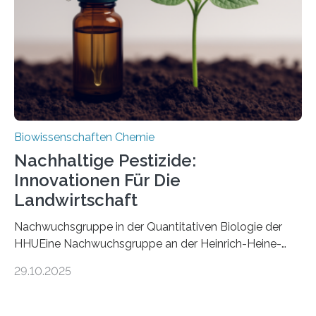
fossile Nachweis einer Stechmückenlarve in Bernstein
stellt gleichzeitig den ersten Fossilfund einer
Mückenlarve aus dem Mesozoikum dar, denn…
Biowissenschaften Chemie
Nachhaltige Pestizide:
Innovationen Für Die
Landwirtschaft
Nachwuchsgruppe in der Quantitativen Biologie der
HHUEine Nachwuchsgruppe an der Heinrich-Heine-
Universität Düsseldorf (HHU) wird in den kommenden
29.10.2025
fünf Jahren erforschen, wie Bakterien auf
biotechnologischem Weg ein ökologisch verträgliches
Pestizid erzeugen können. Der Wirkstoff stammt dabei