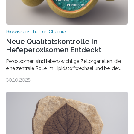
Biowissenschaften Chemie
Neue Qualitätskontrolle In
Hefeperoxisomen Entdeckt
Peroxisomen sind lebenswichtige Zellorganellen, die
eine zentrale Rolle im Lipidstoffwechsel und bei der
Entgiftung von Zellen spielen. Damit sie ihre Aufgaben
30.10.2025
erfüllen können, müssen zahlreiche Enzyme präzise in
ihr Inneres transportiert werden. Ein Forschungsteam
der Ruhr-Universität Bochum um Prof. Dr. Ralf Erdmann
und Dr. Ismaila Francis Yusuf hat nun einen bislang
unbekannten Qualitätskontrollmechanismus des
peroxisomalen Proteintransports in der Bäckerhefe
Saccharomyces cerevisiae entdeckt, der für die
Funktionsfähigkeit der Organellen entscheidend ist. Die