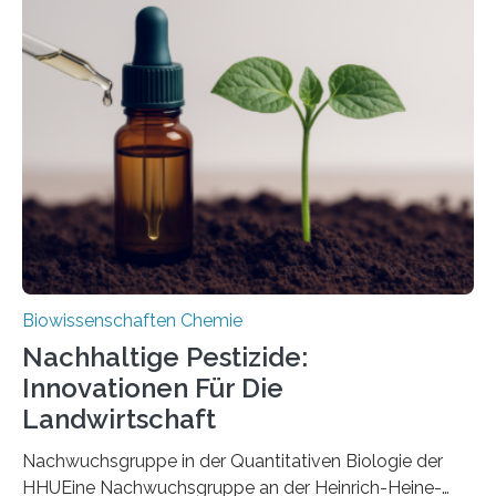
Region Kachin in Myanmar und hat sich in
ausgezeichnetem Zustand erhalten. Es konnte als neue
Art einer neuen Gattung beschrieben werden und trägt
nun den Namen Cretosabethes primaevus. Dieser erste
fossile Nachweis einer Stechmückenlarve in Bernstein
stellt gleichzeitig den ersten Fossilfund einer
Mückenlarve aus dem Mesozoikum dar, denn…
Biowissenschaften Chemie
Nachhaltige Pestizide:
Innovationen Für Die
Landwirtschaft
Nachwuchsgruppe in der Quantitativen Biologie der
HHUEine Nachwuchsgruppe an der Heinrich-Heine-