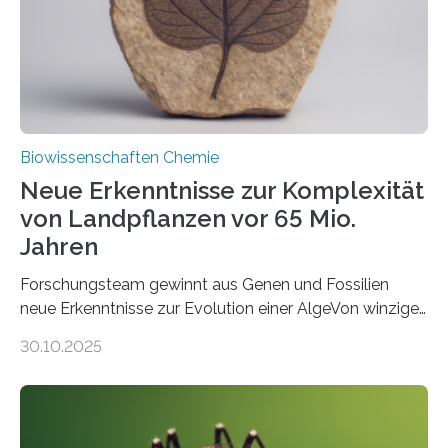
Studie wurde am 28. Oktober 2025 in der
Fachzeitschrift…
Biowissenschaften Chemie
Neue Erkenntnisse zur Komplexität
von Landpflanzen vor 65 Mio.
Jahren
Forschungsteam gewinnt aus Genen und Fossilien
neue Erkenntnisse zur Evolution einer AlgeVon winzigen
Moosen über filigrane Farne bis zu riesigen Bäumen –
30.10.2025
Landpflanzen zählen zu den komplexesten
fotosynthetischen Organismen der Erde. Ihre
Geschichte beginnt jedoch eher unscheinbar: bei
Grünalgen, die vor Hunderten von Millionen Jahren