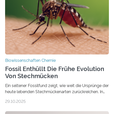
lebten. Unter den Vorfahren sticht eine Gruppe heraus,
die noch heute in der Natur vorkommt: die
Süßwasseralge Coleochaetophyceae. Einige Arten
dieser Gruppe bilden aus Zellfäden dichte Geflechte
mit scheibenförmiger Gestalt. Was auffällig ist: Die
nächsten…
Biowissenschaften Chemie
Fossil Enthüllt Die Frühe Evolution
Von Stechmücken
Ein seltener Fossilfund zeigt, wie weit die Ursprünge der
heute lebenden Stechmückenarten zurückreichen. In
99 Millionen Jahre altem Bernstein entdeckten LMU-
29.10.2025
Forschende die bisher älteste bekannte Stechmücken-
Larve. Das kreidezeitliche Fossil stammt aus der