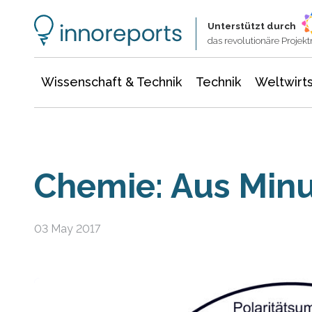
Wissenschaft & Technik
Informationstechnologie
Energie & Elektrotechnik
Unterstützt durch
das revolutionäre Proje
Wissenschaft & Technik
Technik
Weltwirts
Chemie: Aus Min
03 May 2017