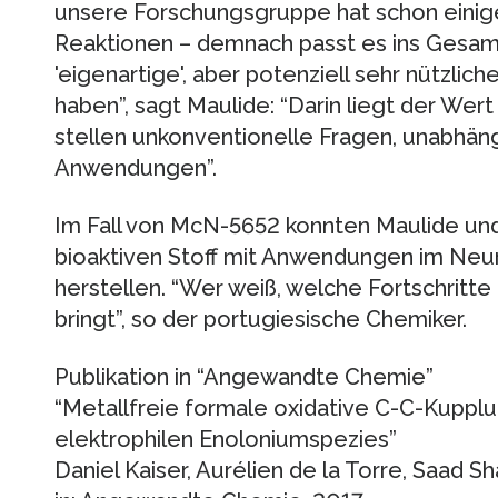
unsere Forschungsgruppe hat schon einig
Reaktionen – demnach passt es ins Gesamtb
'eigenartige', aber potenziell sehr nützli
haben”, sagt Maulide: “Darin liegt der Wer
stellen unkonventionelle Fragen, unabhäng
Anwendungen”.
Im Fall von McN-5652 konnten Maulide un
bioaktiven Stoff mit Anwendungen im Neur
herstellen. “Wer weiß, welche Fortschritte
bringt”, so der portugiesische Chemiker.
Publikation in “Angewandte Chemie”
“Metallfreie formale oxidative C-C-Kupplu
elektrophilen Enoloniumspezies”
Daniel Kaiser, Aurélien de la Torre, Saad 