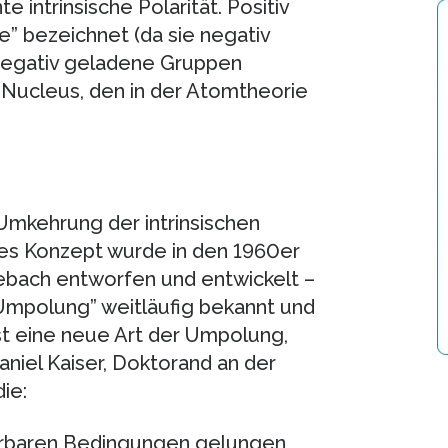
ntrinsische Polarität. Positiv
” bezeichnet (da sie negativ
negativ geladene Gruppen
 Nucleus, den in der Atomtheorie
 Umkehrung der intrinsischen
ses Konzept wurde in den 1960er
bach entworfen und entwickelt –
Umpolung” weitläufig bekannt und
ist eine neue Art der Umpolung,
Daniel Kaiser, Doktorand an der
ie:
ierbaren Bedingungen gelungen,