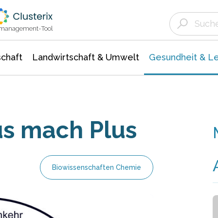
Landwirtschaft & Umwelt
Gesundheit &
Agrar- Forstwissenschaften
Biowissenschafte
Unternehmensmeldungen
Ökologie Umwelt- Naturschutz
ktmanagement-Tool
chaft
Landwirtschaft & Umwelt
Gesundheit & L
us mach Plus
Biowissenschaften Chemie