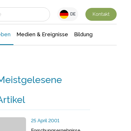
 Leben
Medien & Ereignisse
Interdisziplinäre Forschung
Veranstaltungsnachrichten
n Chemie
Gesellschaftswissenschaften
Kontakt
DE
eben
Medien & Ereignisse
Bildung
Meistgelesene
Artikel
25 April 2001
Forschungsergebnisse