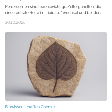
Peroxisomen sind lebenswichtige Zellorganellen, die
eine zentrale Rolle im Lipidstoffwechsel und bei der
Entgiftung von Zellen spielen. Damit sie ihre Aufgaben
30.10.2025
erfüllen können, müssen zahlreiche Enzyme präzise in
ihr Inneres transportiert werden. Ein Forschungsteam
der Ruhr-Universität Bochum um Prof. Dr. Ralf Erdmann
und Dr. Ismaila Francis Yusuf hat nun einen bislang
unbekannten Qualitätskontrollmechanismus des
peroxisomalen Proteintransports in der Bäckerhefe
Saccharomyces cerevisiae entdeckt, der für die
Funktionsfähigkeit der Organellen entscheidend ist. Die
Studie wurde am 28. Oktober 2025 in der
Fachzeitschrift…
Biowissenschaften Chemie