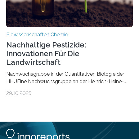
Biowissenschaften Chemie
Nachhaltige Pestizide:
Innovationen Für Die
Landwirtschaft
Nachwuchsgruppe in der Quantitativen Biologie der
HHUEine Nachwuchsgruppe an der Heinrich-Heine-
Universität Düsseldorf (HHU) wird in den kommenden
29.10.2025
fünf Jahren erforschen, wie Bakterien auf
biotechnologischem Weg ein ökologisch verträgliches
Pestizid erzeugen können. Der Wirkstoff stammt dabei
ursprünglich aus einer Pflanze, der Dalmatinischen
Insektenblume. Das Bundesministerium für Forschung,
Technologie und Raumfahrt (BMFTR) fördert das