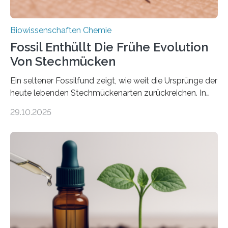
Biowissenschaften Chemie
Fossil Enthüllt Die Frühe Evolution
Von Stechmücken
Ein seltener Fossilfund zeigt, wie weit die Ursprünge der
heute lebenden Stechmückenarten zurückreichen. In
99 Millionen Jahre altem Bernstein entdeckten LMU-
29.10.2025
Forschende die bisher älteste bekannte Stechmücken-
Larve. Das kreidezeitliche Fossil stammt aus der
Region Kachin in Myanmar und hat sich in
ausgezeichnetem Zustand erhalten. Es konnte als neue
Art einer neuen Gattung beschrieben werden und trägt
nun den Namen Cretosabethes primaevus. Dieser erste
fossile Nachweis einer Stechmückenlarve in Bernstein
stellt gleichzeitig den ersten Fossilfund einer
Mückenlarve aus dem Mesozoikum dar, denn…