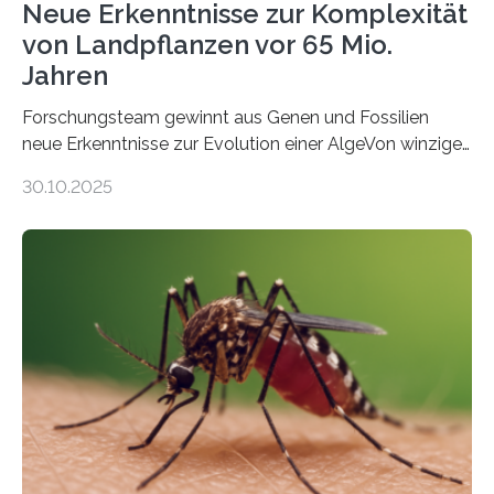
Neue Erkenntnisse zur Komplexität
von Landpflanzen vor 65 Mio.
Jahren
Forschungsteam gewinnt aus Genen und Fossilien
neue Erkenntnisse zur Evolution einer AlgeVon winzigen
Moosen über filigrane Farne bis zu riesigen Bäumen –
30.10.2025
Landpflanzen zählen zu den komplexesten
fotosynthetischen Organismen der Erde. Ihre
Geschichte beginnt jedoch eher unscheinbar: bei
Grünalgen, die vor Hunderten von Millionen Jahren
lebten. Unter den Vorfahren sticht eine Gruppe heraus,
die noch heute in der Natur vorkommt: die
Süßwasseralge Coleochaetophyceae. Einige Arten
dieser Gruppe bilden aus Zellfäden dichte Geflechte
mit scheibenförmiger Gestalt. Was auffällig ist: Die
nächsten…