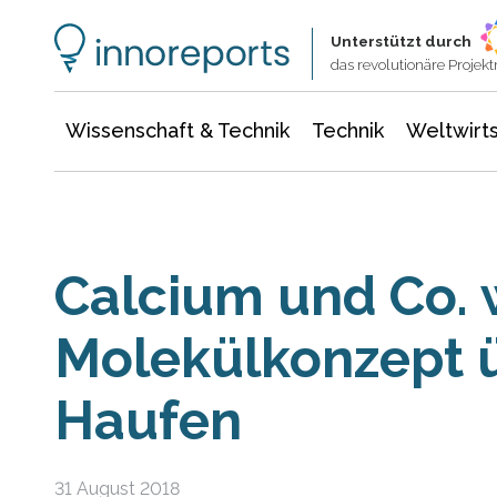
Wissenschaft & Technik
Informationstechnologie
Energie & Elektrotechnik
Unterstützt durch
das revolutionäre Proje
Wissenschaft & Technik
Technik
Weltwirts
Calcium und Co. 
Molekülkonzept 
Haufen
31 August 2018