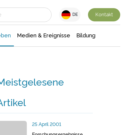
 Leben
Medien & Ereignisse
Interdisziplinäre Forschung
Veranstaltungsnachrichten
n Chemie
Gesellschaftswissenschaften
Kontakt
DE
eben
Medien & Ereignisse
Bildung
Meistgelesene
Artikel
25 April 2001
Forschungsergebnisse