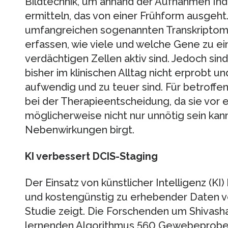
Bildtechnik, um anhand der Aufnahmen Indi
ermitteln, das von einer Frühform ausgeht.
umfangreichen sogenannten Transkriptoma
erfassen, wie viele und welche Gene zu e
verdächtigen Zellen aktiv sind. Jedoch s
bisher im klinischen Alltag nicht erprobt un
aufwendig und zu teuer sind. Für betroffen
bei der Therapieentscheidung, da sie vor 
möglicherweise nicht nur unnötig sein kann
Nebenwirkungen birgt.
KI verbessert DCIS-Staging
Der Einsatz von künstlicher Intelligenz (KI)
und kostengünstig zu erhebender Daten ve
Studie zeigt. Die Forschenden um Shivasha
lernenden Algorithmus 560 Gewebeproben