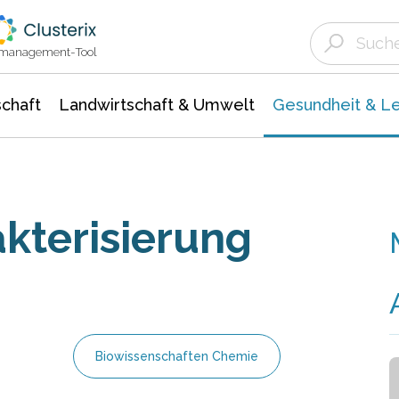
Landwirtschaft & Umwelt
Gesundheit &
Agrar- Forstwissenschaften
Biowissenschafte
Unternehmensmeldungen
Ökologie Umwelt- Naturschutz
ktmanagement-Tool
chaft
Landwirtschaft & Umwelt
Gesundheit & L
kterisierung
Biowissenschaften Chemie