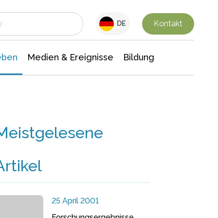
 Leben
Medien & Ereignisse
Interdisziplinäre Forschung
Veranstaltungsnachrichten
n Chemie
Gesellschaftswissenschaften
Kontakt
DE
eben
Medien & Ereignisse
Bildung
Meistgelesene
Artikel
25 April 2001
Forschungsergebnisse