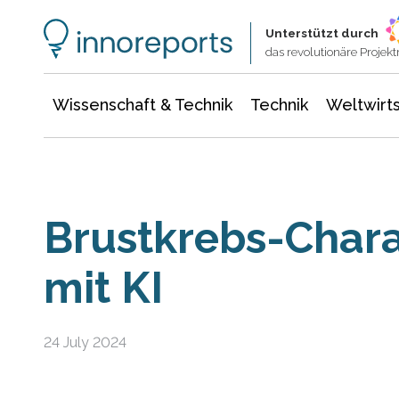
Wissenschaft & Technik
Informationstechnologie
Energie & Elektrotechnik
Unterstützt durch
das revolutionäre Proje
Wissenschaft & Technik
Technik
Weltwirts
Brustkrebs-Chara
mit KI
24 July 2024