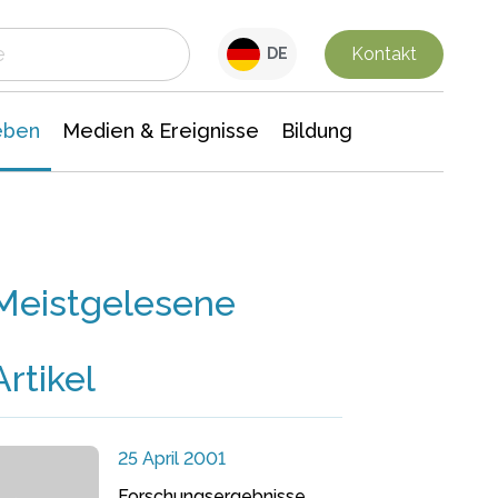
 Leben
Medien & Ereignisse
Interdisziplinäre Forschung
Veranstaltungsnachrichten
n Chemie
Gesellschaftswissenschaften
Kontakt
DE
eben
Medien & Ereignisse
Bildung
Meistgelesene
Artikel
25 April 2001
Forschungsergebnisse