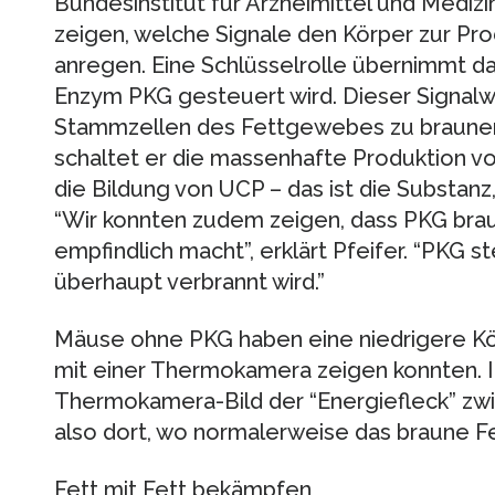
Bundesinstitut für Arzneimittel und Mediz
zeigen, welche Signale den Körper zur Pro
anregen. Eine Schlüsselrolle übernimmt d
Enzym PKG gesteuert wird. Dieser Signalwe
Stammzellen des Fettgewebes zu braunen 
schaltet er die massenhafte Produktion vo
die Bildung von UCP – das ist die Substanz
“Wir konnten zudem zeigen, dass PKG braun
empfindlich macht”, erklärt Pfeifer. “PKG st
überhaupt verbrannt wird.”
Mäuse ohne PKG haben eine niedrigere Kö
mit einer Thermokamera zeigen konnten. I
Thermokamera-Bild der “Energiefleck” zwi
also dort, wo normalerweise das braune Fett
Fett mit Fett bekämpfen