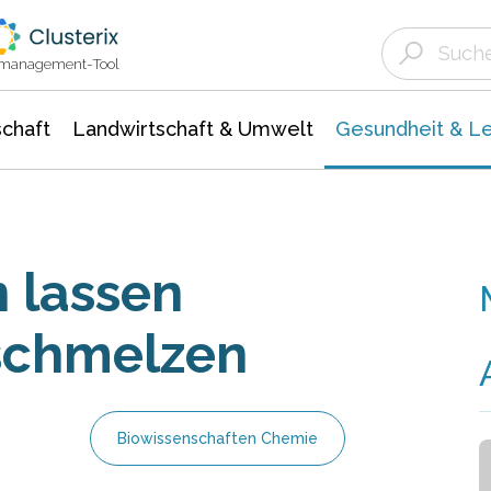
Landwirtschaft & Umwelt
Gesundheit &
Agrar- Forstwissenschaften
Biowissenschafte
Unternehmensmeldungen
Ökologie Umwelt- Naturschutz
ktmanagement-Tool
chaft
Landwirtschaft & Umwelt
Gesundheit & L
n lassen
 schmelzen
Biowissenschaften Chemie