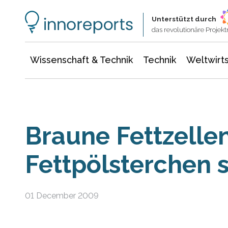
Wissenschaft & Technik
Informationstechnologie
Energie & Elektrotechnik
Unterstützt durch
das revolutionäre Proje
Wissenschaft & Technik
Technik
Weltwirts
Braune Fettzelle
Fettpölsterchen
01 December 2009