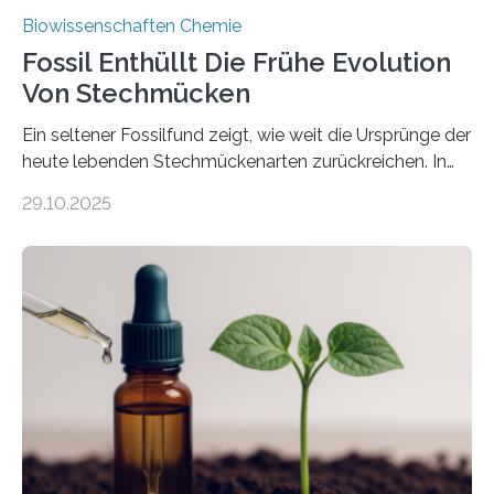
Biowissenschaften Chemie
Fossil Enthüllt Die Frühe Evolution
Von Stechmücken
Ein seltener Fossilfund zeigt, wie weit die Ursprünge der
heute lebenden Stechmückenarten zurückreichen. In
99 Millionen Jahre altem Bernstein entdeckten LMU-
29.10.2025
Forschende die bisher älteste bekannte Stechmücken-
Larve. Das kreidezeitliche Fossil stammt aus der
Region Kachin in Myanmar und hat sich in
ausgezeichnetem Zustand erhalten. Es konnte als neue
Art einer neuen Gattung beschrieben werden und trägt
nun den Namen Cretosabethes primaevus. Dieser erste
fossile Nachweis einer Stechmückenlarve in Bernstein
stellt gleichzeitig den ersten Fossilfund einer
Mückenlarve aus dem Mesozoikum dar, denn…