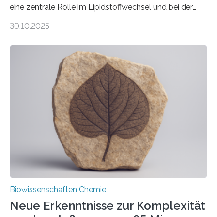
eine zentrale Rolle im Lipidstoffwechsel und bei der
Entgiftung von Zellen spielen. Damit sie ihre Aufgaben
30.10.2025
erfüllen können, müssen zahlreiche Enzyme präzise in
ihr Inneres transportiert werden. Ein Forschungsteam
der Ruhr-Universität Bochum um Prof. Dr. Ralf Erdmann
und Dr. Ismaila Francis Yusuf hat nun einen bislang
unbekannten Qualitätskontrollmechanismus des
peroxisomalen Proteintransports in der Bäckerhefe
Saccharomyces cerevisiae entdeckt, der für die
Funktionsfähigkeit der Organellen entscheidend ist. Die
Studie wurde am 28. Oktober 2025 in der
Fachzeitschrift…
Biowissenschaften Chemie
Neue Erkenntnisse zur Komplexität