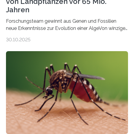
von Landpflanzen vor 65 Mio.
Jahren
Forschungsteam gewinnt aus Genen und Fossilien
neue Erkenntnisse zur Evolution einer AlgeVon winzigen
Moosen über filigrane Farne bis zu riesigen Bäumen –
30.10.2025
Landpflanzen zählen zu den komplexesten
fotosynthetischen Organismen der Erde. Ihre
Geschichte beginnt jedoch eher unscheinbar: bei
Grünalgen, die vor Hunderten von Millionen Jahren
lebten. Unter den Vorfahren sticht eine Gruppe heraus,
die noch heute in der Natur vorkommt: die
Süßwasseralge Coleochaetophyceae. Einige Arten
dieser Gruppe bilden aus Zellfäden dichte Geflechte
mit scheibenförmiger Gestalt. Was auffällig ist: Die
nächsten…