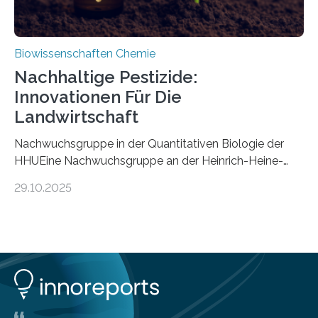
Biowissenschaften Chemie
Nachhaltige Pestizide:
Innovationen Für Die
Landwirtschaft
Nachwuchsgruppe in der Quantitativen Biologie der
HHUEine Nachwuchsgruppe an der Heinrich-Heine-
Universität Düsseldorf (HHU) wird in den kommenden
29.10.2025
fünf Jahren erforschen, wie Bakterien auf
biotechnologischem Weg ein ökologisch verträgliches
Pestizid erzeugen können. Der Wirkstoff stammt dabei
ursprünglich aus einer Pflanze, der Dalmatinischen
Insektenblume. Das Bundesministerium für Forschung,
Technologie und Raumfahrt (BMFTR) fördert das
Projekt im Rahmen der Nationalen
Bioökonomiestrategie mit rund 2,7 Millionen Euro.