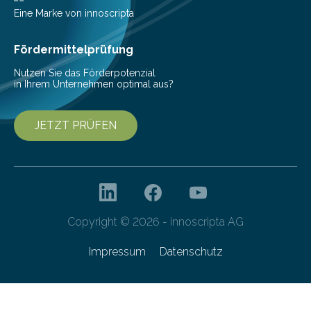
Pestizide sind äußerst wichtig, um die globale
Eine Marke von innoscripta
Ernährung zu sichern. Ohne sie besteht die weltweite
Gefahr erheblicher…
Fördermittelprüfung
Nutzen Sie das Förderpotenzial
in Ihrem Unternehmen optimal aus?
JETZT PRÜFEN
Copyright © 2026 - innoscripta AG
Impressum
Datenschutz