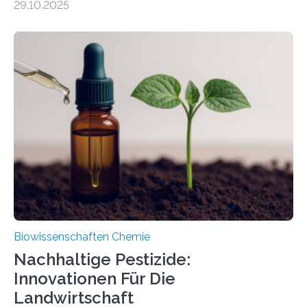
29.10.2025
Forschende die bisher älteste bekannte Stechmücken-
Larve. Das kreidezeitliche Fossil stammt aus der
Region Kachin in Myanmar und hat sich in
ausgezeichnetem Zustand erhalten. Es konnte als neue
Art einer neuen Gattung beschrieben werden und trägt
nun den Namen Cretosabethes primaevus. Dieser erste
fossile Nachweis einer Stechmückenlarve in Bernstein
stellt gleichzeitig den ersten Fossilfund einer
Mückenlarve aus dem Mesozoikum dar, denn…
Biowissenschaften Chemie
Nachhaltige Pestizide:
Innovationen Für Die
Landwirtschaft