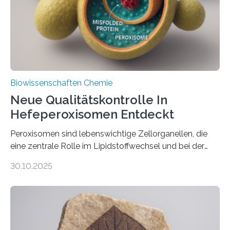
Biowissenschaften Chemie
Neue Qualitätskontrolle In
Hefeperoxisomen Entdeckt
Peroxisomen sind lebenswichtige Zellorganellen, die
eine zentrale Rolle im Lipidstoffwechsel und bei der
Entgiftung von Zellen spielen. Damit sie ihre Aufgaben
30.10.2025
erfüllen können, müssen zahlreiche Enzyme präzise in
ihr Inneres transportiert werden. Ein Forschungsteam
der Ruhr-Universität Bochum um Prof. Dr. Ralf Erdmann
und Dr. Ismaila Francis Yusuf hat nun einen bislang
unbekannten Qualitätskontrollmechanismus des