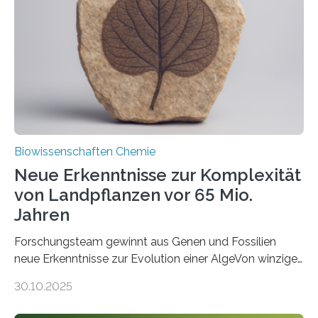
peroxisomalen Proteintransports in der Bäckerhefe
Saccharomyces cerevisiae entdeckt, der für die
Funktionsfähigkeit der Organellen entscheidend ist. Die
Studie wurde am 28. Oktober 2025 in der
Fachzeitschrift…
Biowissenschaften Chemie
Neue Erkenntnisse zur Komplexität
von Landpflanzen vor 65 Mio.
Jahren
Forschungsteam gewinnt aus Genen und Fossilien
neue Erkenntnisse zur Evolution einer AlgeVon winzigen
Moosen über filigrane Farne bis zu riesigen Bäumen –
30.10.2025
Landpflanzen zählen zu den komplexesten
fotosynthetischen Organismen der Erde. Ihre