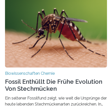
Geschichte beginnt jedoch eher unscheinbar: bei
Grünalgen, die vor Hunderten von Millionen Jahren
lebten. Unter den Vorfahren sticht eine Gruppe heraus,
die noch heute in der Natur vorkommt: die
Süßwasseralge Coleochaetophyceae. Einige Arten
dieser Gruppe bilden aus Zellfäden dichte Geflechte
mit scheibenförmiger Gestalt. Was auffällig ist: Die
nächsten…
Biowissenschaften Chemie
Fossil Enthüllt Die Frühe Evolution
Von Stechmücken
Ein seltener Fossilfund zeigt, wie weit die Ursprünge der
heute lebenden Stechmückenarten zurückreichen. In
99 Millionen Jahre altem Bernstein entdeckten LMU-