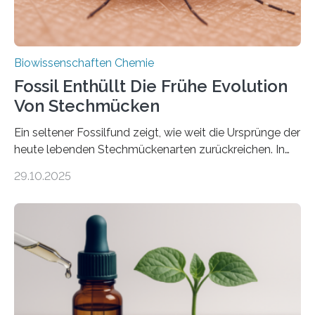
Biowissenschaften Chemie
Fossil Enthüllt Die Frühe Evolution
Von Stechmücken
Ein seltener Fossilfund zeigt, wie weit die Ursprünge der
heute lebenden Stechmückenarten zurückreichen. In
99 Millionen Jahre altem Bernstein entdeckten LMU-
29.10.2025
Forschende die bisher älteste bekannte Stechmücken-
Larve. Das kreidezeitliche Fossil stammt aus der
Region Kachin in Myanmar und hat sich in
ausgezeichnetem Zustand erhalten. Es konnte als neue
Art einer neuen Gattung beschrieben werden und trägt
nun den Namen Cretosabethes primaevus. Dieser erste
fossile Nachweis einer Stechmückenlarve in Bernstein
stellt gleichzeitig den ersten Fossilfund einer