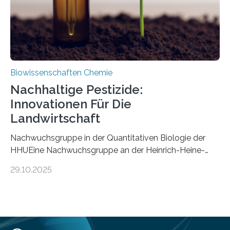
Mückenlarve aus dem Mesozoikum dar, denn…
Biowissenschaften Chemie
Nachhaltige Pestizide:
Innovationen Für Die
Landwirtschaft
Nachwuchsgruppe in der Quantitativen Biologie der
HHUEine Nachwuchsgruppe an der Heinrich-Heine-
Universität Düsseldorf (HHU) wird in den kommenden
29.10.2025
fünf Jahren erforschen, wie Bakterien auf
biotechnologischem Weg ein ökologisch verträgliches
Pestizid erzeugen können. Der Wirkstoff stammt dabei
ursprünglich aus einer Pflanze, der Dalmatinischen
Insektenblume. Das Bundesministerium für Forschung,