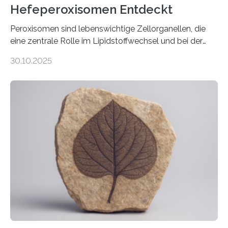
Hefeperoxisomen Entdeckt
Peroxisomen sind lebenswichtige Zellorganellen, die
eine zentrale Rolle im Lipidstoffwechsel und bei der
Entgiftung von Zellen spielen. Damit sie ihre Aufgaben
30.10.2025
erfüllen können, müssen zahlreiche Enzyme präzise in
ihr Inneres transportiert werden. Ein Forschungsteam
der Ruhr-Universität Bochum um Prof. Dr. Ralf Erdmann
und Dr. Ismaila Francis Yusuf hat nun einen bislang
unbekannten Qualitätskontrollmechanismus des
peroxisomalen Proteintransports in der Bäckerhefe
Saccharomyces cerevisiae entdeckt, der für die
Funktionsfähigkeit der Organellen entscheidend ist. Die
Studie wurde am 28. Oktober 2025 in der
Fachzeitschrift…