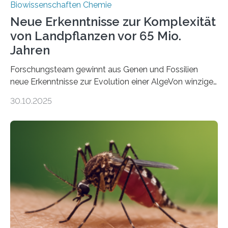
Biowissenschaften Chemie
Neue Erkenntnisse zur Komplexität
von Landpflanzen vor 65 Mio.
Jahren
Forschungsteam gewinnt aus Genen und Fossilien
neue Erkenntnisse zur Evolution einer AlgeVon winzigen
Moosen über filigrane Farne bis zu riesigen Bäumen –
30.10.2025
Landpflanzen zählen zu den komplexesten
fotosynthetischen Organismen der Erde. Ihre
Geschichte beginnt jedoch eher unscheinbar: bei
Grünalgen, die vor Hunderten von Millionen Jahren
lebten. Unter den Vorfahren sticht eine Gruppe heraus,
die noch heute in der Natur vorkommt: die
Süßwasseralge Coleochaetophyceae. Einige Arten
dieser Gruppe bilden aus Zellfäden dichte Geflechte
mit scheibenförmiger Gestalt. Was auffällig ist: Die
nächsten…