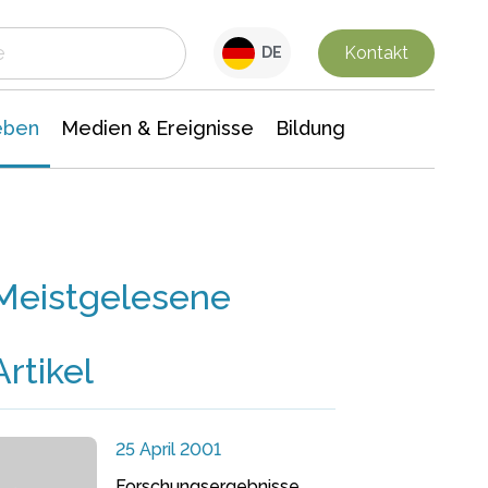
 Leben
Medien & Ereignisse
Interdisziplinäre Forschung
Veranstaltungsnachrichten
n Chemie
Gesellschaftswissenschaften
Kontakt
DE
eben
Medien & Ereignisse
Bildung
Meistgelesene
Artikel
25 April 2001
Forschungsergebnisse