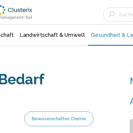
Landwirtschaft & Umwelt
Gesundheit &
Agrar- Forstwissenschaften
Biowissenschafte
Unternehmensmeldungen
Ökologie Umwelt- Naturschutz
ktmanagement-Tool
chaft
Landwirtschaft & Umwelt
Gesundheit & L
Bedarf
Biowissenschaften Chemie