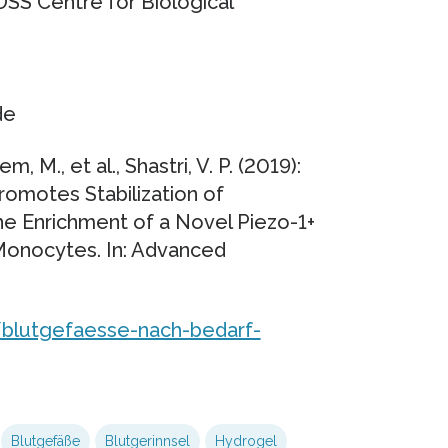
SS Centre for Biological
de
m, M., et al., Shastri, V. P. (2019):
omotes Stabilization of
he Enrichment of a Novel Piezo-1+
Monocytes. In: Advanced
/blutgefaesse-nach-bedarf-
Blutgefäße
Blutgerinnsel
Hydrogel