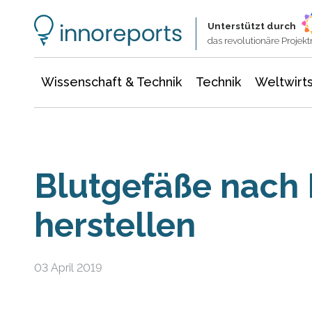
Wissenschaft & Technik
Informationstechnologie
Energie & Elektrotechnik
Unterstützt durch
das revolutionäre Proje
Wissenschaft & Technik
Technik
Weltwirts
Blutgefäße nach 
herstellen
03 April 2019