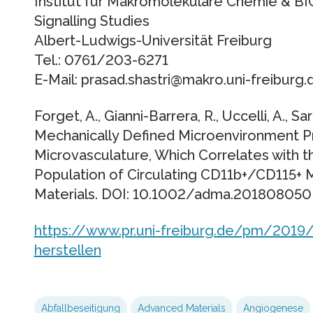
Institut für Makromolekulare Chemie & BIO
Signalling Studies
Albert-Ludwigs-Universität Freiburg
Tel.: 0761/203-6271
E-Mail: prasad.shastri@makro.uni-freiburg.
Forget, A., Gianni-Barrera, R., Uccelli, A., Sare
Mechanically Defined Microenvironment Pr
Microvasculature, Which Correlates with t
Population of Circulating CD11b+/CD115+ 
Materials. DOI: 10.1002/adma.201808050
https://www.pr.uni-freiburg.de/pm/2019
herstellen
Abfallbeseitigung
Advanced Materials
Angiogenese