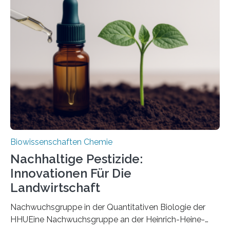
ausgezeichnetem Zustand erhalten. Es konnte als neue
Art einer neuen Gattung beschrieben werden und trägt
nun den Namen Cretosabethes primaevus. Dieser erste
fossile Nachweis einer Stechmückenlarve in Bernstein
stellt gleichzeitig den ersten Fossilfund einer
Mückenlarve aus dem Mesozoikum dar, denn…
Biowissenschaften Chemie
Nachhaltige Pestizide:
Innovationen Für Die
Landwirtschaft
Nachwuchsgruppe in der Quantitativen Biologie der
HHUEine Nachwuchsgruppe an der Heinrich-Heine-