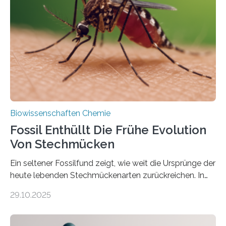
die noch heute in der Natur vorkommt: die
Süßwasseralge Coleochaetophyceae. Einige Arten
dieser Gruppe bilden aus Zellfäden dichte Geflechte
mit scheibenförmiger Gestalt. Was auffällig ist: Die
nächsten…
Biowissenschaften Chemie
Fossil Enthüllt Die Frühe Evolution
Von Stechmücken
Ein seltener Fossilfund zeigt, wie weit die Ursprünge der
heute lebenden Stechmückenarten zurückreichen. In
99 Millionen Jahre altem Bernstein entdeckten LMU-
29.10.2025
Forschende die bisher älteste bekannte Stechmücken-
Larve. Das kreidezeitliche Fossil stammt aus der
Region Kachin in Myanmar und hat sich in