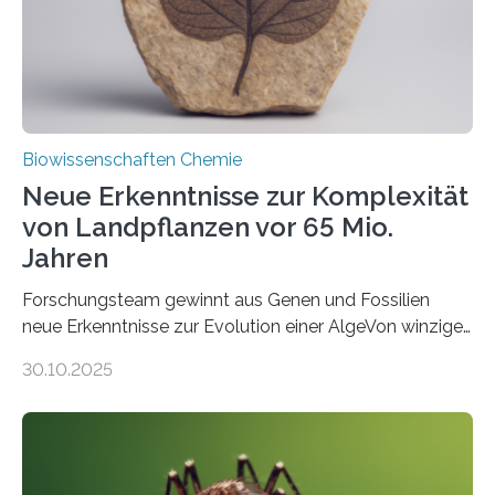
Studie wurde am 28. Oktober 2025 in der
Fachzeitschrift…
Biowissenschaften Chemie
Neue Erkenntnisse zur Komplexität
von Landpflanzen vor 65 Mio.
Jahren
Forschungsteam gewinnt aus Genen und Fossilien
neue Erkenntnisse zur Evolution einer AlgeVon winzigen
Moosen über filigrane Farne bis zu riesigen Bäumen –
30.10.2025
Landpflanzen zählen zu den komplexesten
fotosynthetischen Organismen der Erde. Ihre
Geschichte beginnt jedoch eher unscheinbar: bei
Grünalgen, die vor Hunderten von Millionen Jahren
lebten. Unter den Vorfahren sticht eine Gruppe heraus,