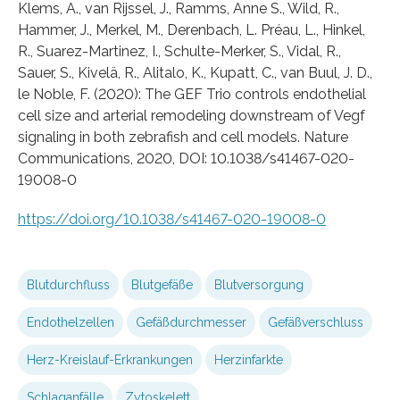
Klems, A., van Rijssel, J., Ramms, Anne S., Wild, R.,
Hammer, J., Merkel, M., Derenbach, L. Préau, L., Hinkel,
R., Suarez-Martinez, I., Schulte-Merker, S., Vidal, R.,
Sauer, S., Kivelä, R., Alitalo, K., Kupatt, C., van Buul, J. D.,
le Noble, F. (2020): The GEF Trio controls endothelial
cell size and arterial remodeling downstream of Vegf
signaling in both zebrafish and cell models. Nature
Communications, 2020, DOI: 10.1038/s41467-020-
19008-0
https://doi.org/10.1038/s41467-020-19008-0
Blutdurchfluss
Blutgefäße
Blutversorgung
Endothelzellen
Gefäßdurchmesser
Gefäßverschluss
Herz-Kreislauf-Erkrankungen
Herzinfarkte
Schlaganfälle
Zytoskelett