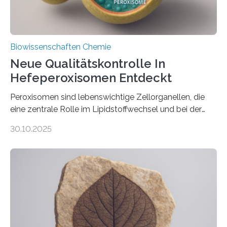
Biowissenschaften Chemie
Neue Qualitätskontrolle In
Hefeperoxisomen Entdeckt
Peroxisomen sind lebenswichtige Zellorganellen, die
eine zentrale Rolle im Lipidstoffwechsel und bei der
Entgiftung von Zellen spielen. Damit sie ihre Aufgaben
30.10.2025
erfüllen können, müssen zahlreiche Enzyme präzise in
ihr Inneres transportiert werden. Ein Forschungsteam
der Ruhr-Universität Bochum um Prof. Dr. Ralf Erdmann
und Dr. Ismaila Francis Yusuf hat nun einen bislang
unbekannten Qualitätskontrollmechanismus des
peroxisomalen Proteintransports in der Bäckerhefe
Saccharomyces cerevisiae entdeckt, der für die
Funktionsfähigkeit der Organellen entscheidend ist. Die