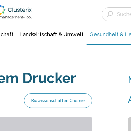
Landwirtschaft & Umwelt
Gesundheit &
Agrar- Forstwissenschaften
Biowissenschafte
Unternehmensmeldungen
Ökologie Umwelt- Naturschutz
ktmanagement-Tool
chaft
Landwirtschaft & Umwelt
Gesundheit & L
dem Drucker
Biowissenschaften Chemie