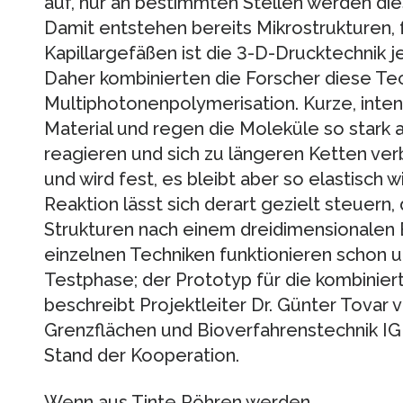
auf, nur an bestimmten Stellen werden d
Damit entstehen bereits Mikrostrukturen, f
Kapillargefäßen ist die 3-D-Drucktechnik
Daher kombinierten die Forscher diese Tec
Multiphotonenpolymerisation. Kurze, inten
Material und regen die Moleküle so stark 
reagieren und sich zu längeren Ketten verb
und wird fest, es bleibt aber so elastisch w
Reaktion lässt sich derart gezielt steuern
Strukturen nach einem dreidimensionalen B
einzelnen Techniken funktionieren schon 
Testphase; der Prototyp für die kombinier
beschreibt Projektleiter Dr. Günter Tovar 
Grenzflächen und Bioverfahrenstechnik IGB
Stand der Kooperation.
Wenn aus Tinte Röhren werden