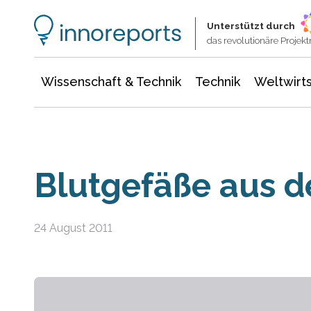
Wissenschaft & Technik
Informationstechnologie
Energie & Elektrotechnik
Unterstützt durch
das revolutionäre Proje
Wissenschaft & Technik
Technik
Weltwirts
Blutgefäße aus 
24 August 2011