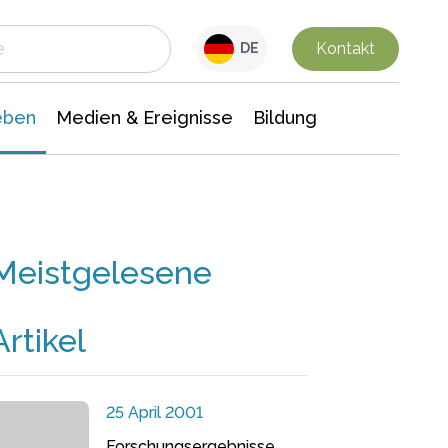
 Leben
Medien & Ereignisse
Interdisziplinäre Forschung
Veranstaltungsnachrichten
n Chemie
Gesellschaftswissenschaften
Kontakt
DE
eben
Medien & Ereignisse
Bildung
Meistgelesene
Artikel
25 April 2001
Forschungsergebnisse