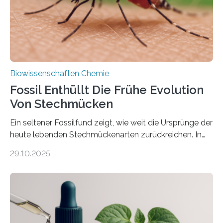
mit scheibenförmiger Gestalt. Was auffällig ist: Die
nächsten…
Biowissenschaften Chemie
Fossil Enthüllt Die Frühe Evolution
Von Stechmücken
Ein seltener Fossilfund zeigt, wie weit die Ursprünge der
heute lebenden Stechmückenarten zurückreichen. In
99 Millionen Jahre altem Bernstein entdeckten LMU-
29.10.2025
Forschende die bisher älteste bekannte Stechmücken-
Larve. Das kreidezeitliche Fossil stammt aus der
Region Kachin in Myanmar und hat sich in
ausgezeichnetem Zustand erhalten. Es konnte als neue
Art einer neuen Gattung beschrieben werden und trägt
nun den Namen Cretosabethes primaevus. Dieser erste