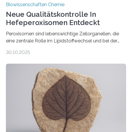
Biowissenschaften Chemie
Neue Qualitätskontrolle In
Hefeperoxisomen Entdeckt
Peroxisomen sind lebenswichtige Zellorganellen, die
eine zentrale Rolle im Lipidstoffwechsel und bei der
Entgiftung von Zellen spielen. Damit sie ihre Aufgaben
30.10.2025
erfüllen können, müssen zahlreiche Enzyme präzise in
ihr Inneres transportiert werden. Ein Forschungsteam
der Ruhr-Universität Bochum um Prof. Dr. Ralf Erdmann
und Dr. Ismaila Francis Yusuf hat nun einen bislang
unbekannten Qualitätskontrollmechanismus des
peroxisomalen Proteintransports in der Bäckerhefe
Saccharomyces cerevisiae entdeckt, der für die
Funktionsfähigkeit der Organellen entscheidend ist. Die
Studie wurde am 28. Oktober 2025 in der
Fachzeitschrift…