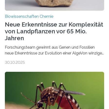
Biowissenschaften Chemie
Neue Erkenntnisse zur Komplexität
von Landpflanzen vor 65 Mio.
Jahren
Forschungsteam gewinnt aus Genen und Fossilien
neue Erkenntnisse zur Evolution einer AlgeVon winzigen
Moosen über filigrane Farne bis zu riesigen Bäumen –
30.10.2025
Landpflanzen zählen zu den komplexesten
fotosynthetischen Organismen der Erde. Ihre
Geschichte beginnt jedoch eher unscheinbar: bei
Grünalgen, die vor Hunderten von Millionen Jahren
lebten. Unter den Vorfahren sticht eine Gruppe heraus,
die noch heute in der Natur vorkommt: die
Süßwasseralge Coleochaetophyceae. Einige Arten
dieser Gruppe bilden aus Zellfäden dichte Geflechte