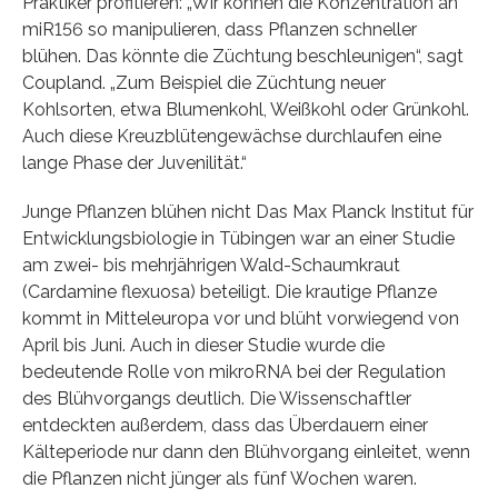
Praktiker profitieren: „Wir können die Konzentration an
miR156 so manipulieren, dass Pflanzen schneller
blühen. Das könnte die Züchtung beschleunigen“, sagt
Coupland. „Zum Beispiel die Züchtung neuer
Kohlsorten, etwa Blumenkohl, Weißkohl oder Grünkohl.
Auch diese Kreuzblütengewächse durchlaufen eine
lange Phase der Juvenilität.“
Junge Pflanzen blühen nicht Das Max Planck Institut für
Entwicklungsbiologie in Tübingen war an einer Studie
am zwei- bis mehrjährigen Wald-Schaumkraut
(Cardamine flexuosa) beteiligt. Die krautige Pflanze
kommt in Mitteleuropa vor und blüht vorwiegend von
April bis Juni. Auch in dieser Studie wurde die
bedeutende Rolle von mikroRNA bei der Regulation
des Blühvorgangs deutlich. Die Wissenschaftler
entdeckten außerdem, dass das Überdauern einer
Kälteperiode nur dann den Blühvorgang einleitet, wenn
die Pflanzen nicht jünger als fünf Wochen waren.