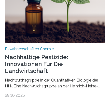
fossile Nachweis einer Stechmückenlarve in Bernstein
stellt gleichzeitig den ersten Fossilfund einer
Mückenlarve aus dem Mesozoikum dar, denn…
Biowissenschaften Chemie
Nachhaltige Pestizide:
Innovationen Für Die
Landwirtschaft
Nachwuchsgruppe in der Quantitativen Biologie der
HHUEine Nachwuchsgruppe an der Heinrich-Heine-
Universität Düsseldorf (HHU) wird in den kommenden
29.10.2025
fünf Jahren erforschen, wie Bakterien auf
biotechnologischem Weg ein ökologisch verträgliches
Pestizid erzeugen können. Der Wirkstoff stammt dabei