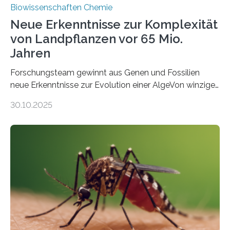
Biowissenschaften Chemie
Neue Erkenntnisse zur Komplexität
von Landpflanzen vor 65 Mio.
Jahren
Forschungsteam gewinnt aus Genen und Fossilien
neue Erkenntnisse zur Evolution einer AlgeVon winzigen
Moosen über filigrane Farne bis zu riesigen Bäumen –
30.10.2025
Landpflanzen zählen zu den komplexesten
fotosynthetischen Organismen der Erde. Ihre
Geschichte beginnt jedoch eher unscheinbar: bei
Grünalgen, die vor Hunderten von Millionen Jahren
lebten. Unter den Vorfahren sticht eine Gruppe heraus,
die noch heute in der Natur vorkommt: die
Süßwasseralge Coleochaetophyceae. Einige Arten
dieser Gruppe bilden aus Zellfäden dichte Geflechte
mit scheibenförmiger Gestalt. Was auffällig ist: Die
nächsten…