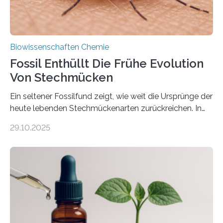
Biowissenschaften Chemie
Fossil Enthüllt Die Frühe Evolution
Von Stechmücken
Ein seltener Fossilfund zeigt, wie weit die Ursprünge der
heute lebenden Stechmückenarten zurückreichen. In
99 Millionen Jahre altem Bernstein entdeckten LMU-
29.10.2025
Forschende die bisher älteste bekannte Stechmücken-
Larve. Das kreidezeitliche Fossil stammt aus der
Region Kachin in Myanmar und hat sich in
ausgezeichnetem Zustand erhalten. Es konnte als neue
Art einer neuen Gattung beschrieben werden und trägt
nun den Namen Cretosabethes primaevus. Dieser erste
fossile Nachweis einer Stechmückenlarve in Bernstein
stellt gleichzeitig den ersten Fossilfund einer