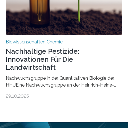
Mückenlarve aus dem Mesozoikum dar, denn…
Biowissenschaften Chemie
Nachhaltige Pestizide:
Innovationen Für Die
Landwirtschaft
Nachwuchsgruppe in der Quantitativen Biologie der
HHUEine Nachwuchsgruppe an der Heinrich-Heine-
Universität Düsseldorf (HHU) wird in den kommenden
29.10.2025
fünf Jahren erforschen, wie Bakterien auf
biotechnologischem Weg ein ökologisch verträgliches
Pestizid erzeugen können. Der Wirkstoff stammt dabei
ursprünglich aus einer Pflanze, der Dalmatinischen
Insektenblume. Das Bundesministerium für Forschung,