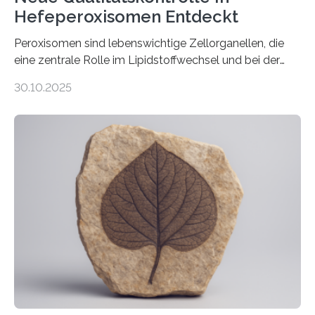
Hefeperoxisomen Entdeckt
Peroxisomen sind lebenswichtige Zellorganellen, die
eine zentrale Rolle im Lipidstoffwechsel und bei der
Entgiftung von Zellen spielen. Damit sie ihre Aufgaben
30.10.2025
erfüllen können, müssen zahlreiche Enzyme präzise in
ihr Inneres transportiert werden. Ein Forschungsteam
der Ruhr-Universität Bochum um Prof. Dr. Ralf Erdmann
und Dr. Ismaila Francis Yusuf hat nun einen bislang
unbekannten Qualitätskontrollmechanismus des
peroxisomalen Proteintransports in der Bäckerhefe
Saccharomyces cerevisiae entdeckt, der für die
Funktionsfähigkeit der Organellen entscheidend ist. Die
Studie wurde am 28. Oktober 2025 in der
Fachzeitschrift…