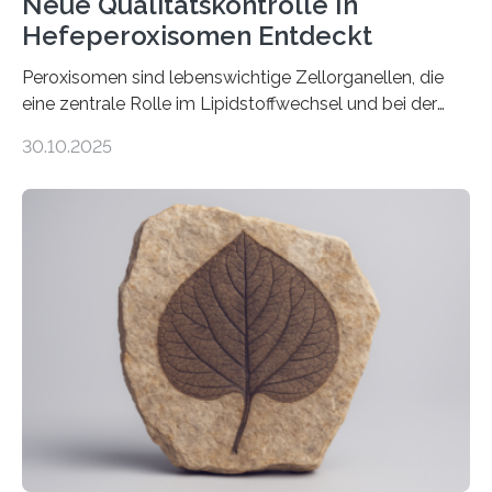
Neue Qualitätskontrolle In
Hefeperoxisomen Entdeckt
Peroxisomen sind lebenswichtige Zellorganellen, die
eine zentrale Rolle im Lipidstoffwechsel und bei der
Entgiftung von Zellen spielen. Damit sie ihre Aufgaben
30.10.2025
erfüllen können, müssen zahlreiche Enzyme präzise in
ihr Inneres transportiert werden. Ein Forschungsteam
der Ruhr-Universität Bochum um Prof. Dr. Ralf Erdmann
und Dr. Ismaila Francis Yusuf hat nun einen bislang
unbekannten Qualitätskontrollmechanismus des
peroxisomalen Proteintransports in der Bäckerhefe
Saccharomyces cerevisiae entdeckt, der für die
Funktionsfähigkeit der Organellen entscheidend ist. Die
Studie wurde am 28. Oktober 2025 in der
Fachzeitschrift…