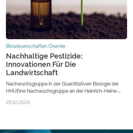
Mückenlarve aus dem Mesozoikum dar, denn…
Biowissenschaften Chemie
Nachhaltige Pestizide:
Innovationen Für Die
Landwirtschaft
Nachwuchsgruppe in der Quantitativen Biologie der
HHUEine Nachwuchsgruppe an der Heinrich-Heine-
Universität Düsseldorf (HHU) wird in den kommenden
29.10.2025
fünf Jahren erforschen, wie Bakterien auf
biotechnologischem Weg ein ökologisch verträgliches
Pestizid erzeugen können. Der Wirkstoff stammt dabei
ursprünglich aus einer Pflanze, der Dalmatinischen