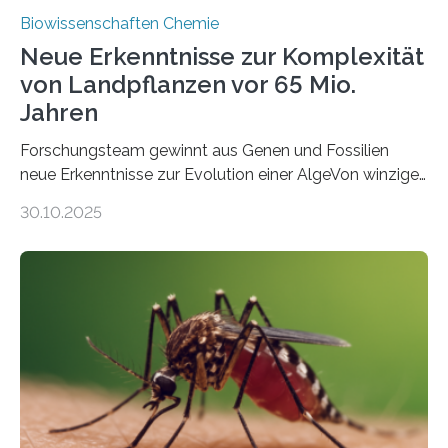
Biowissenschaften Chemie
Neue Erkenntnisse zur Komplexität
von Landpflanzen vor 65 Mio.
Jahren
Forschungsteam gewinnt aus Genen und Fossilien
neue Erkenntnisse zur Evolution einer AlgeVon winzigen
Moosen über filigrane Farne bis zu riesigen Bäumen –
30.10.2025
Landpflanzen zählen zu den komplexesten
fotosynthetischen Organismen der Erde. Ihre
Geschichte beginnt jedoch eher unscheinbar: bei
Grünalgen, die vor Hunderten von Millionen Jahren
lebten. Unter den Vorfahren sticht eine Gruppe heraus,
die noch heute in der Natur vorkommt: die
Süßwasseralge Coleochaetophyceae. Einige Arten
dieser Gruppe bilden aus Zellfäden dichte Geflechte
mit scheibenförmiger Gestalt. Was auffällig ist: Die
nächsten…