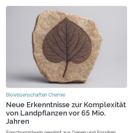
ihr Inneres transportiert werden. Ein Forschungsteam
der Ruhr-Universität Bochum um Prof. Dr. Ralf Erdmann
und Dr. Ismaila Francis Yusuf hat nun einen bislang
unbekannten Qualitätskontrollmechanismus des
peroxisomalen Proteintransports in der Bäckerhefe
Saccharomyces cerevisiae entdeckt, der für die
Funktionsfähigkeit der Organellen entscheidend ist. Die
Studie wurde am 28. Oktober 2025 in der
Fachzeitschrift…
Biowissenschaften Chemie
Neue Erkenntnisse zur Komplexität
von Landpflanzen vor 65 Mio.
Jahren
Forschungsteam gewinnt aus Genen und Fossilien