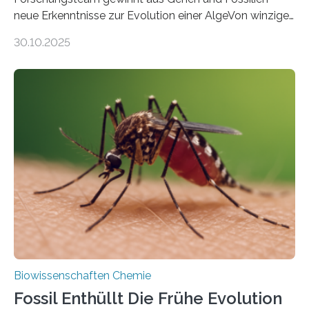
neue Erkenntnisse zur Evolution einer AlgeVon winzigen
Moosen über filigrane Farne bis zu riesigen Bäumen –
30.10.2025
Landpflanzen zählen zu den komplexesten
fotosynthetischen Organismen der Erde. Ihre
Geschichte beginnt jedoch eher unscheinbar: bei
Grünalgen, die vor Hunderten von Millionen Jahren
lebten. Unter den Vorfahren sticht eine Gruppe heraus,
die noch heute in der Natur vorkommt: die
Süßwasseralge Coleochaetophyceae. Einige Arten
dieser Gruppe bilden aus Zellfäden dichte Geflechte
mit scheibenförmiger Gestalt. Was auffällig ist: Die
nächsten…
Biowissenschaften Chemie
Fossil Enthüllt Die Frühe Evolution