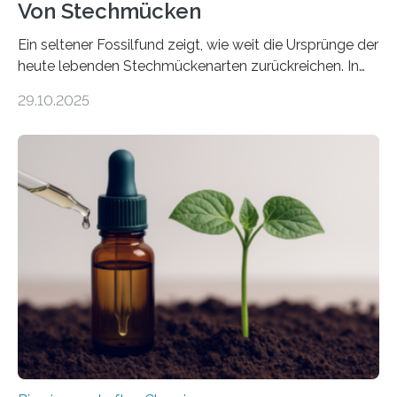
Von Stechmücken
Ein seltener Fossilfund zeigt, wie weit die Ursprünge der
heute lebenden Stechmückenarten zurückreichen. In
99 Millionen Jahre altem Bernstein entdeckten LMU-
29.10.2025
Forschende die bisher älteste bekannte Stechmücken-
Larve. Das kreidezeitliche Fossil stammt aus der
Region Kachin in Myanmar und hat sich in
ausgezeichnetem Zustand erhalten. Es konnte als neue
Art einer neuen Gattung beschrieben werden und trägt
nun den Namen Cretosabethes primaevus. Dieser erste
fossile Nachweis einer Stechmückenlarve in Bernstein
stellt gleichzeitig den ersten Fossilfund einer
Mückenlarve aus dem Mesozoikum dar, denn…